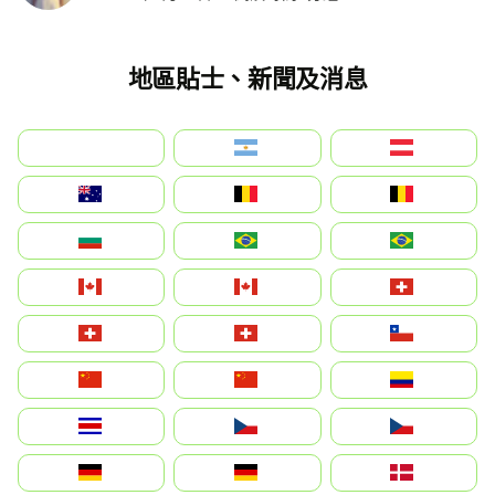
地區貼士、新聞及消息
بالعربية
Argentina
Österreich
Australia
België
Belgique
България
Brasil (ES)
Brasil
Canada (FR)
Canada
Svizzera
Suisse
Schweiz
Chile
中国
China
Colombia
Costa Rica
Czechia
Česko
Deutschland
Germany
Danmark