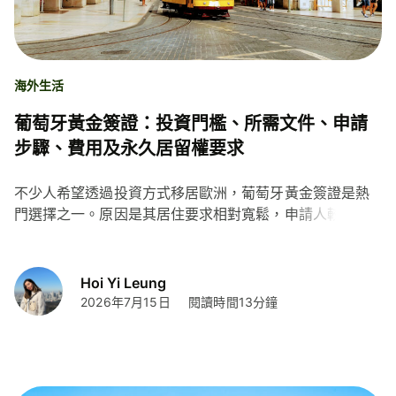
海外生活
葡萄牙黃金簽證：投資門檻、所需文件、申請
步驟、費用及永久居留權要求
不少人希望透過投資方式移居歐洲，葡萄牙黃金簽證是熱
門選擇之一。原因是其居住要求相對寬鬆，申請人較容易
取得居留權。不過，現時葡萄牙已不再接受房地產投資作
為申請途徑。如計劃申請有關簽證，還有哪些注意事項？
本文將詳細為你講解最新的合資格投資選項及門檻、所需
Hoi Yi Leung
文件、申請步驟、費用，以及如何透過計劃獲得永久居留
2026年7月15日
閱讀時間13分鐘
權。