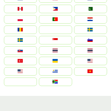
Perú
Philippines
Pakistan
Polska
Portugal
Paraguay
România
На русском
Sweden
Sverige
Singapore
Slovenija
Slovensko
Thailand
ไทย
Türkiye
Україна
United States
Estados Unidos
Uruguay
Việt Nam
بالعربية
South Africa