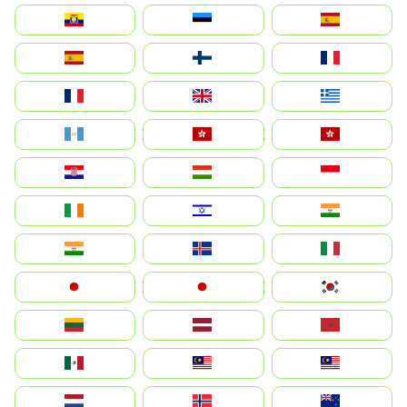
Ecuador
Eesti
Spain
España
Suomi
France
France
United Kingdom
Ελλάδα
Guatemala
Hong Kong
中國香港特別行政區
Hrvatska
Magyarország
Indonesia
Ireland
ישראל
भारत
India
Ísland
Italia
Japan
日本
대한민국
Lietuva
Latvija
Maroc
México
Malaysia (MS)
Malaysia
Nederland
Norge
New Zealand