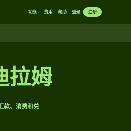
功能
费用
帮助
登录
注册
迪拉姆
样汇款、消费和兑