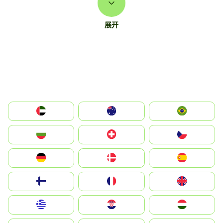
展开
الإمارات العربية المتحدة
Australia
Brazil
България
Switzerland
Czechia
Deutschland
Denmark
España
Suomi
France
United Kingdom
Greece
Hrvatska
Magyarország