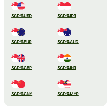
SGD兑USD
SGD兑IDR
SGD兑EUR
SGD兑AUD
SGD兑GBP
SGD兑INR
SGD兑CNY
SGD兑MYR