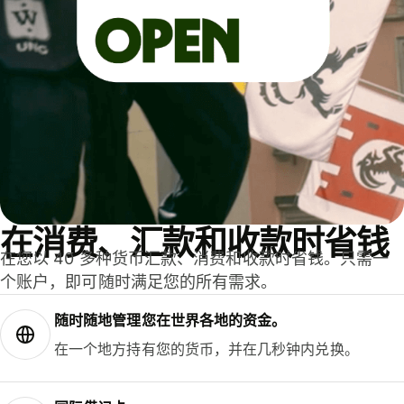
在消费、汇款和收款时省钱
在您以 40 多种货币汇款、消费和收款时省钱。只需一
个账户，即可随时满足您的所有需求。
随时随地管理您在世界各地的资金。
在一个地方持有您的货币，并在几秒钟内兑换。