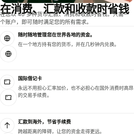
在消费、汇款和收款时省钱
在您以 40 多种货币汇款、消费和收款时省钱。只需一
个账户，即可随时满足您的所有需求。
随时随地管理您在世界各地的资金。
在一个地方持有您的货币，并在几秒钟内兑换。
国际借记卡
永远不用担心汇率加价，也不必担心在国外消费时高昂
的交易手续费。
汇款到海外，节省手续费
跨越距离的障碍，让您的资金走得更远。