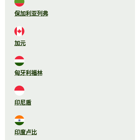
保加利亚列弗
加元
匈牙利福林
印尼盾
印度卢比