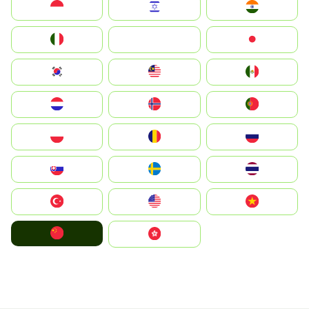
Indonesia
Israel
India
Italia
JA
Japan
South Korea
Malay
Mexico
Nederland
Norge
Portugal
Polska
România
Россия
Slovensko
Ruoŧŧa
ไทย
Türkiye
United States
Vietnam
中国
中國香港特別行政區