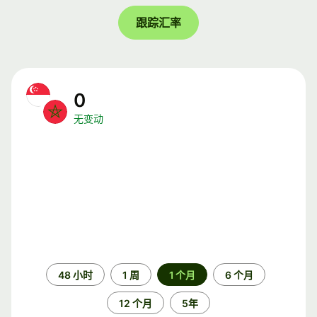
跟踪汇率
0
无变动
时
48 小时
1 周
1 个月
6 个月
间
段
12 个月
5年