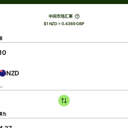
中间市场汇率
$1 NZD = 0.4369 GBP
额
NZD
算为