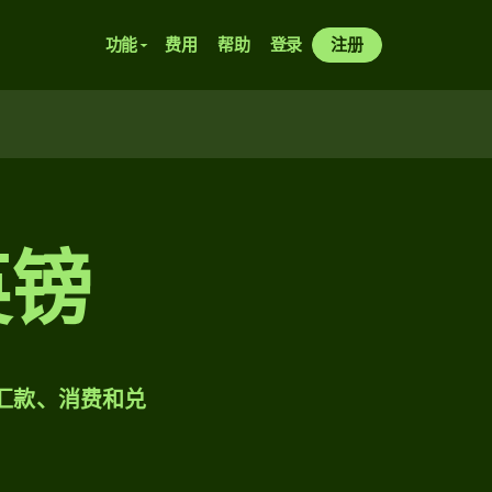
功能
费用
帮助
登录
注册
英镑
样汇款、消费和兑