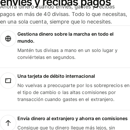
envíes y recibas pagos
Ahorra dinero cuando envíes, gastes y recibas
pagos en más de 40 divisas. Todo lo que necesitas,
en una sola cuenta, siempre que lo necesites.
Gestiona dinero sobre la marcha en todo el
mundo.
Mantén tus divisas a mano en un solo lugar y
conviértelas en segundos.
Una tarjeta de débito internacional
No vuelvas a preocuparte por los sobreprecios en
el tipo de cambio o las altas comisiones por
transacción cuando gastes en el extranjero.
Envía dinero al extranjero y ahorra en comisiones
Consigue que tu dinero llegue más lejos, sin