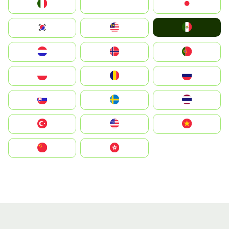
Italia
JA
Japan
Mexico
South Korea
Malay
Nederland
Norge
Portugal
Polska
România
Россия
Slovensko
Ruoŧŧa
ไทย
Türkiye
United States
Vietnam
中国
中國香港特別行政區