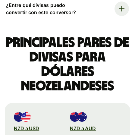
¿Entre qué divisas puedo
convertir con este conversor?
Principales pares de
divisas para
dólares
neozelandeses
NZD a USD
NZD a AUD