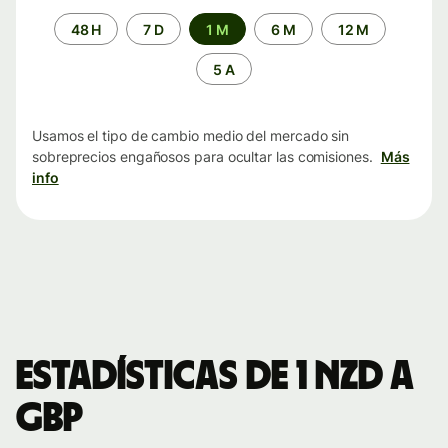
Periodo
48 H
7 D
1 M
6 M
12 M
de
tiempo
5 A
Usamos el tipo de cambio medio del mercado sin
sobreprecios engañosos para ocultar las comisiones.
Más
info
Estadísticas de 1 NZD a
GBP