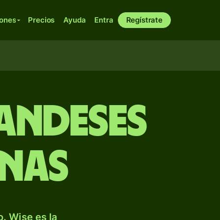
iones
Precios
Ayuda
Entra
Regístrate
andeses
inas
. Wise es la