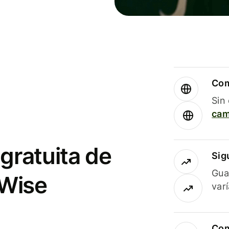
Com
Sin
cam
gratuita de
Sig
Gua
 Wise
var
Com