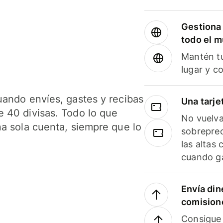
Gestiona 
todo el 
Mantén tu
lugar y c
uando envíes, gastes y recibas
Una tarje
 40 divisas. Todo lo que
No vuelva
na sola cuenta, siempre que lo
sobreprec
las altas
cuando ga
Envía din
comision
Consigue 