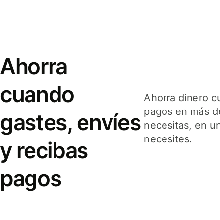
Ahorra
cuando
Ahorra dinero c
pagos en más de
gastes, envíes
necesitas, en u
necesites.
y recibas
pagos