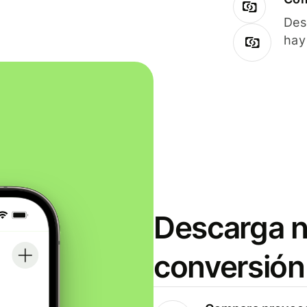
Des
hay
Descarga n
conversión