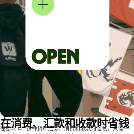
在消费、汇款和收款时省钱
在您以 40 多种货币汇款、消费和收款时省钱。只需一