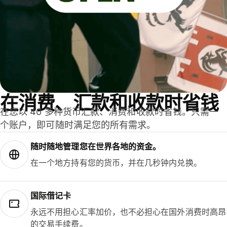
在消费、汇款和收款时省钱
在您以 40 多种货币汇款、消费和收款时省钱。只需一
个账户，即可随时满足您的所有需求。
随时随地管理您在世界各地的资金。
在一个地方持有您的货币，并在几秒钟内兑换。
国际借记卡
永远不用担心汇率加价，也不必担心在国外消费时高昂
的交易手续费。