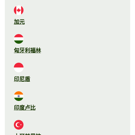
加元
匈牙利福林
印尼盾
印度卢比