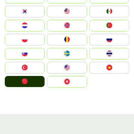
South Korea
Malay
Mexico
Nederland
Norge
Portugal
Polska
România
Россия
Slovensko
Ruoŧŧa
ไทย
Türkiye
United States
Vietnam
中国
中國香港特別行政區