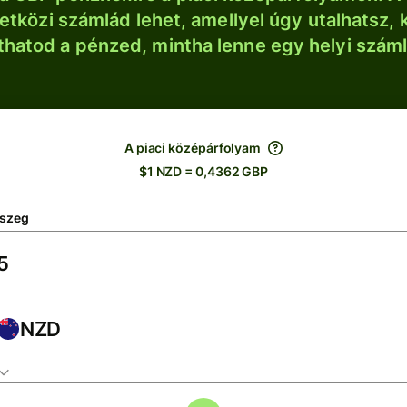
tközi számlád lehet, amellyel úgy utalhatsz, 
thatod a pénzed, mintha lenne egy helyi szám
A piaci középárfolyam
$1 NZD = 0,4362 GBP
szeg
NZD