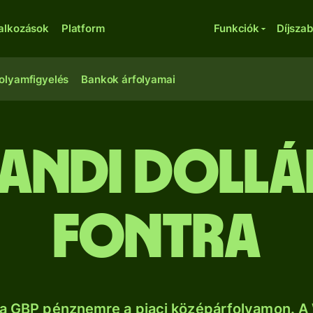
lalkozások
Platform
Funkciók
Díjsza
olyamfigyelés
Bankok árfolyamai
landi doll
fontra
a GBP pénznemre a piaci középárfolyamon. A