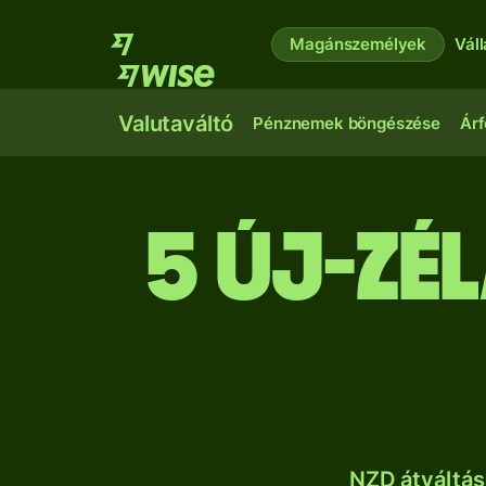
Magánszemélyek
Vál
Valutaváltó
Pénznemek böngészése
Árf
5 új-zé
NZD átváltás