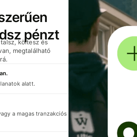
yszerűen
adsz pénzt
alsz, költesz és
van, megtalálható
rá.
an.
lanatok alatt.
vagy a magas tranzakciós