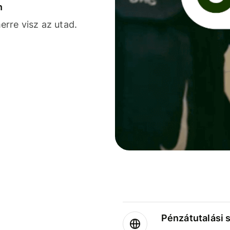
n
rre visz az utad.
Pénzátutalási 