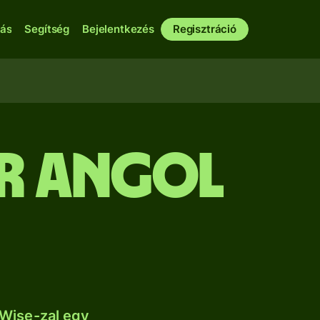
bás
Segítség
Bejelentkezés
Regisztráció
ár angol
 Wise-zal egy