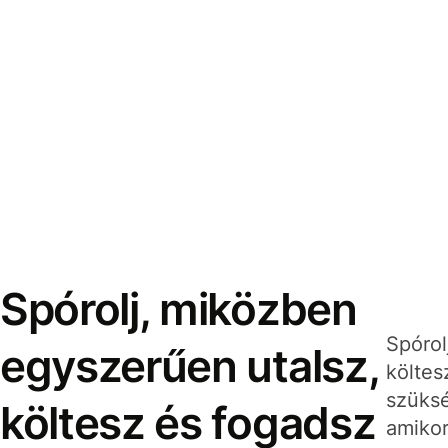
Spórolj, miközben
Spórol
egyszerűen utalsz,
költes
szüksé
költesz és fogadsz
amikor