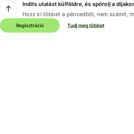
Indíts utalást külföldre, és spórolj a díjako
Hozz ki többet a pénzedből, nem számít, me
Regisztráció
Tudj meg többet