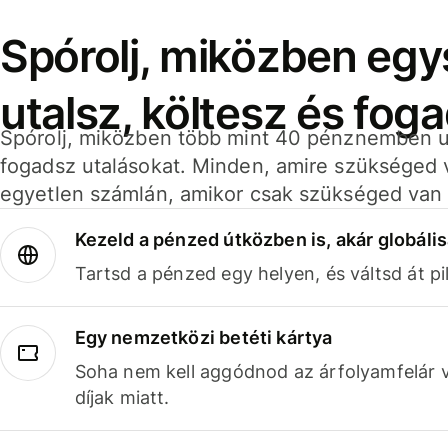
Spórolj, miközben eg
utalsz, költesz és fog
Spórolj, miközben több mint 40 pénznemben ut
fogadsz utalásokat. Minden, amire szükséged 
egyetlen számlán, amikor csak szükséged van 
Kezeld a pénzed útközben is, akár globális
Tartsd a pénzed egy helyen, és váltsd át pil
Egy nemzetközi betéti kártya
Soha nem kell aggódnod az árfolyamfelár 
díjak miatt.