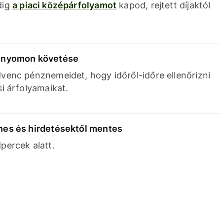
dig
a piaci középárfolyamot
kapod, rejtett díjaktól
k nyomon követése
venc pénznemeidet, hogy időről-időre ellenőrizni
si árfolyamaikat.
nes és hirdetésektől mentes
percek alatt.