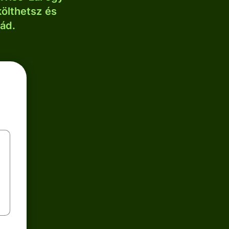
költhetsz és
lád.