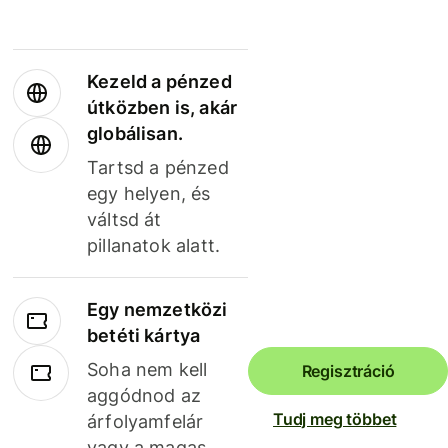
Kezeld a pénzed
útközben is, akár
globálisan.
Tartsd a pénzed
egy helyen, és
váltsd át
pillanatok alatt.
Egy nemzetközi
betéti kártya
Soha nem kell
Regisztráció
aggódnod az
Tudj meg többet
árfolyamfelár
vagy a magas