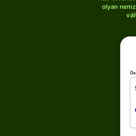
olyan nemze
vál
Ös