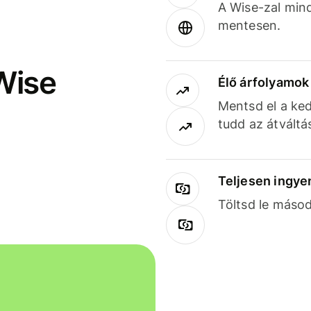
A Wise-zal min
mentesen.
Wise
Élő árfolyamo
Mentsd el a ked
tudd az átváltá
Teljesen ingye
Töltsd le másod