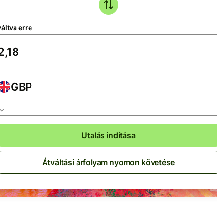
áltva erre
GBP
Utalás indítása
Átváltási árfolyam nyomon követése