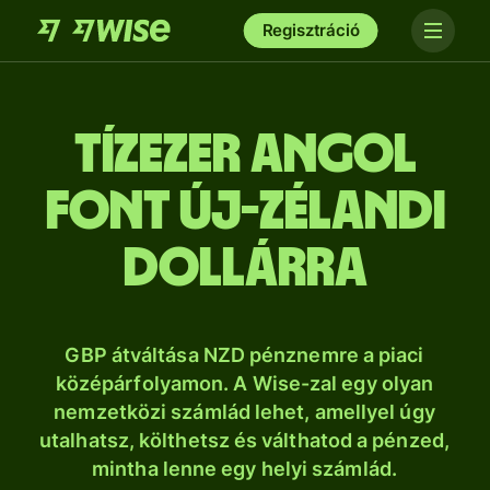
Regisztráció
tíz­ezer angol
font új-zélandi
dollárra
GBP átváltása NZD pénznemre a piaci
középárfolyamon. A Wise-zal egy olyan
nemzetközi számlád lehet, amellyel úgy
utalhatsz, költhetsz és válthatod a pénzed,
mintha lenne egy helyi számlád.