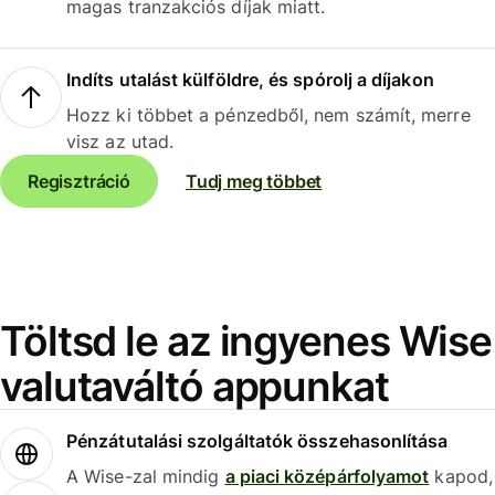
magas tranzakciós díjak miatt.
Indíts utalást külföldre, és spórolj a díjakon
Hozz ki többet a pénzedből, nem számít, merre
visz az utad.
Regisztráció
Tudj meg többet
Töltsd le az ingyenes Wise
valutaváltó appunkat
Pénzátutalási szolgáltatók összehasonlítása
A Wise-zal mindig
a piaci középárfolyamot
kapod,