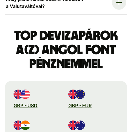
a Valutaváltóval?
Top devizapárok
a(z) angol font
pénznemmel
GBP - USD
GBP - EUR