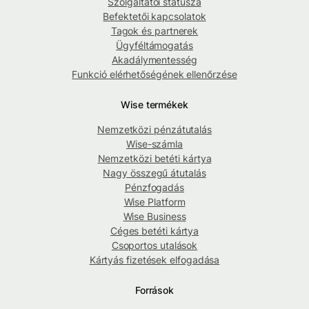
Szolgáltatói státusza
Befektetői kapcsolatok
Tagok és partnerek
Ügyféltámogatás
Akadálymentesség
Funkció elérhetőségének ellenőrzése
Wise termékek
Nemzetközi pénzátutalás
Wise-számla
Nemzetközi betéti kártya
Nagy összegű átutalás
Pénzfogadás
Wise Platform
Wise Business
Céges betéti kártya
Csoportos utalások
Kártyás fizetések elfogadása
Források