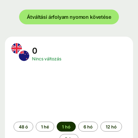
Átváltási árfolyam nyomon követése
0
Nincs változás
Időszak
48 ó
1 hé
1 hó
6 hó
12 hó