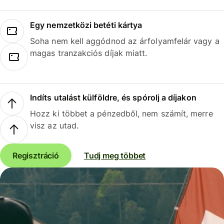
Egy nemzetközi betéti kártya
Soha nem kell aggódnod az árfolyamfelár vagy a
magas tranzakciós díjak miatt.
Indíts utalást külföldre, és spórolj a díjakon
Hozz ki többet a pénzedből, nem számít, merre
visz az utad.
Regisztráció
Tudj meg többet