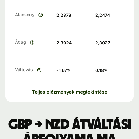
Alacsony
2,2878
2,2474
Átlag
2,3024
2,3027
Változás
-1.67
%
0.18
%
Teljes előzmények megtekintése
GBP → NZD átváltási