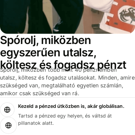
Spórolj, miközben
egyszerűen utalsz,
költesz és fogadsz pénzt
Spórolj, miközben több mint 40 pénznemben
utalsz, költesz és fogadsz utalásokat. Minden, amire
szükséged van, megtalálható egyetlen számlán,
amikor csak szükséged van rá.
Kezeld a pénzed útközben is, akár globálisan.
Tartsd a pénzed egy helyen, és váltsd át
pillanatok alatt.