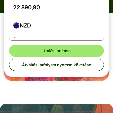
NZD
Utalás indítása
Átváltási árfolyam nyomon követése