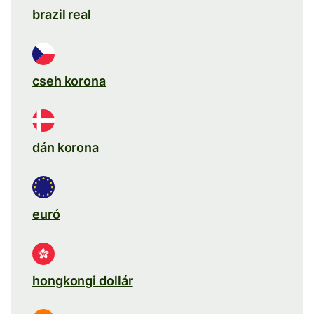
brazil real
cseh korona
dán korona
euró
hongkongi dollár