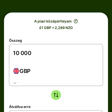
A piaci középárfolyam
£1 GBP = 2,289 NZD
Összeg
GBP
Átváltva erre