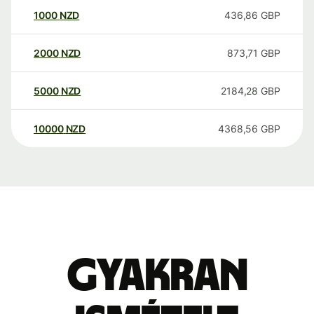
1000
NZD
436,86
GBP
2000
NZD
873,71
GBP
5000
NZD
2184,28
GBP
10000
NZD
4368,56
GBP
Gyakran