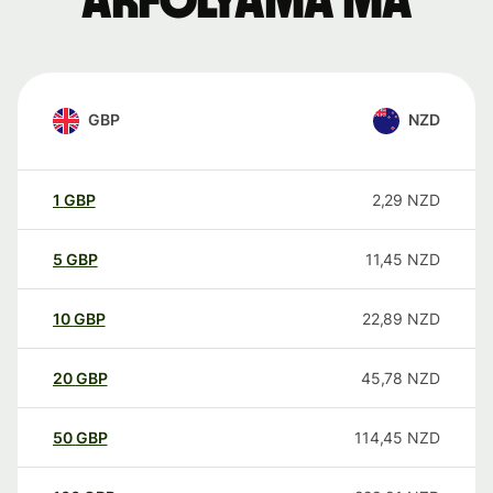
árfolyama ma
GBP
NZD
1
GBP
2,29
NZD
5
GBP
11,45
NZD
10
GBP
22,89
NZD
20
GBP
45,78
NZD
50
GBP
114,45
NZD