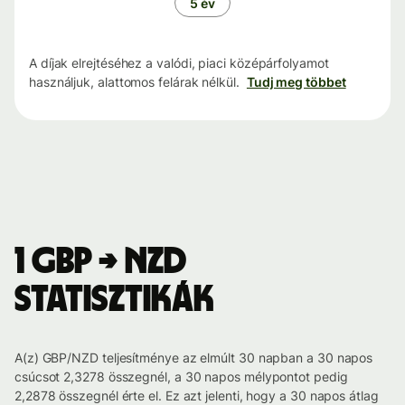
5 év
A díjak elrejtéséhez a valódi, piaci középárfolyamot
használjuk, alattomos felárak nélkül.
Tudj meg többet
1 GBP → NZD
statisztikák
A(z) GBP/NZD teljesítménye az elmúlt 30 napban a 30 napos
csúcsot 2,3278 összegnél, a 30 napos mélypontot pedig
2,2878 összegnél érte el. Ez azt jelenti, hogy a 30 napos átlag