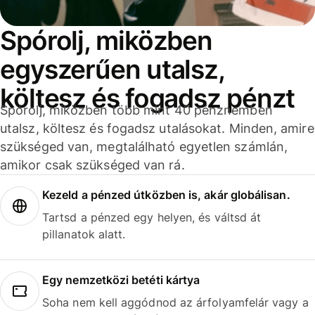
Spórolj, miközben
egyszerűen utalsz,
költesz és fogadsz pénzt
Spórolj, miközben több mint 40 pénznemben
utalsz, költesz és fogadsz utalásokat. Minden, amire
szükséged van, megtalálható egyetlen számlán,
amikor csak szükséged van rá.
Kezeld a pénzed útközben is, akár globálisan.
Tartsd a pénzed egy helyen, és váltsd át
pillanatok alatt.
Egy nemzetközi betéti kártya
Soha nem kell aggódnod az árfolyamfelár vagy a