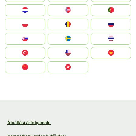
Nederland
Norge
Portugal
Polska
România
Россия
Slovensko
Ruoŧŧa
ไทย
Türkiye
United States
Vietnam
中国
中國香港特別行政區
Átváltási árfolyamok: