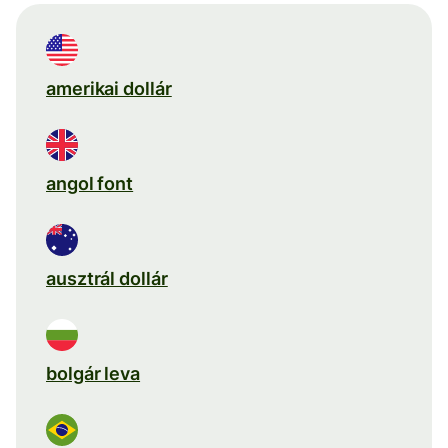
amerikai dollár
angol font
ausztrál dollár
bolgár leva