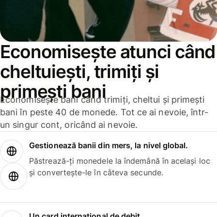
Economisește atunci când
cheltuiești, trimiți și
primești bani
Economisește bani când trimiți, cheltui și primești
bani în peste 40 de monede. Tot ce ai nevoie, într-
un singur cont, oricând ai nevoie.
Gestionează banii din mers, la nivel global.
Păstrează-ți monedele la îndemână în același loc
și convertește-le în câteva secunde.
Un card internațional de debit