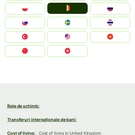
România
Polska
Россия
Slovensko
Ruoŧŧa
ไทย
Türkiye
United States
Vietnam
中国
中國香港特別行政區
Rate de schimb:
Transferuri internaționale de bani:
Cost of living:
Cost of living in United Kingdom