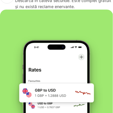
Descarcă în câteva secunde. Este complet gratuit
și nu există reclame enervante.