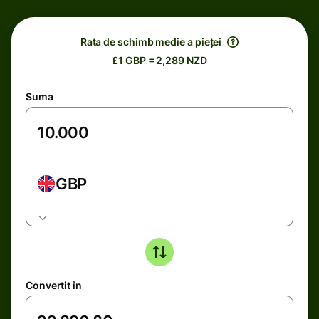
Rata de schimb medie a pieței
£1 GBP = 2,289 NZD
Suma
GBP
Convertit în