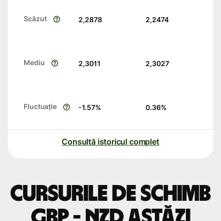
Scăzut
2,2878
2,2474
Mediu
2,3011
2,3027
Fluctuație
-1.57
%
0.36
%
Consultă istoricul complet
Cursurile de schimb
GBP - NZD astăzi