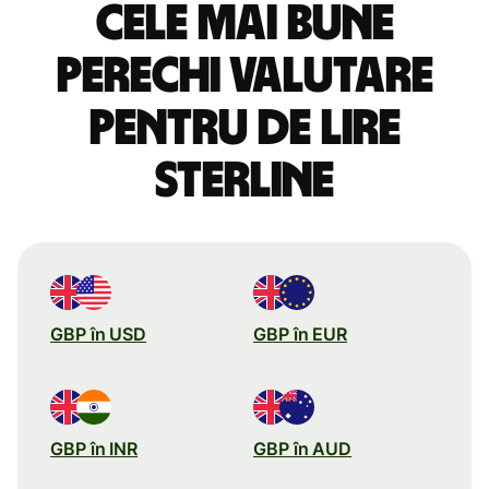
Cele mai bune
perechi valutare
pentru de lire
sterline
GBP în USD
GBP în EUR
GBP în INR
GBP în AUD