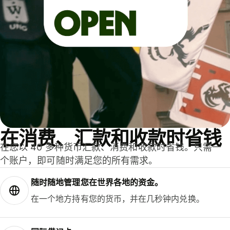
在消费、汇款和收款时省钱
在您以 40 多种货币汇款、消费和收款时省钱。只需一
个账户，即可随时满足您的所有需求。
随时随地管理您在世界各地的资金。
在一个地方持有您的货币，并在几秒钟内兑换。