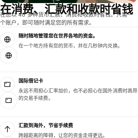
在消费、汇款和收款时省钱
在您以 40 多种货币汇款、消费和收款时省钱。只需一
个账户，即可随时满足您的所有需求。
随时随地管理您在世界各地的资金。
在一个地方持有您的货币，并在几秒钟内兑换。
国际借记卡
永远不用担心汇率加价，也不必担心在国外消费时高昂
的交易手续费。
汇款到海外，节省手续费
跨越距离的障碍，让您的资金走得更远。