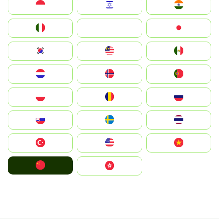
Indonesia
Israel
India
Italia
JA
Japan
South Korea
Malay
Mexico
Nederland
Norge
Portugal
Polska
România
Россия
Slovensko
Ruoŧŧa
ไทย
Türkiye
United States
Vietnam
中国
中國香港特別行政區