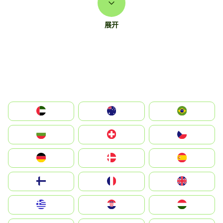
展开
الإمارات العربية المتحدة
Australia
Brazil
България
Switzerland
Czechia
Deutschland
Denmark
España
Suomi
France
United Kingdom
Greece
Hrvatska
Magyarország