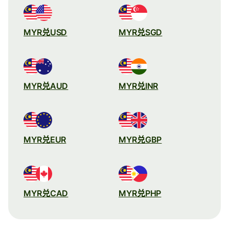
MYR兑USD
MYR兑SGD
MYR兑AUD
MYR兑INR
MYR兑EUR
MYR兑GBP
MYR兑CAD
MYR兑PHP