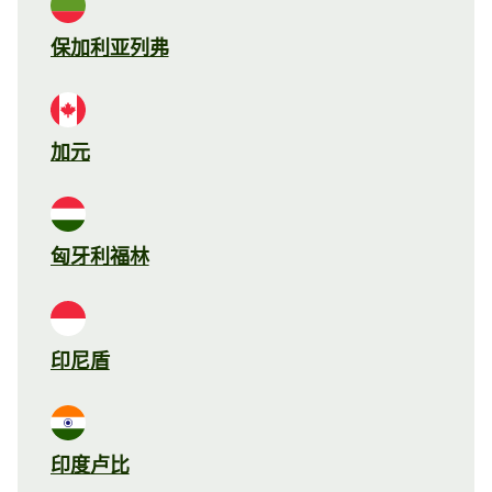
保加利亚列弗
加元
匈牙利福林
印尼盾
印度卢比