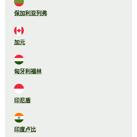
保加利亚列弗
加元
匈牙利福林
印尼盾
印度卢比