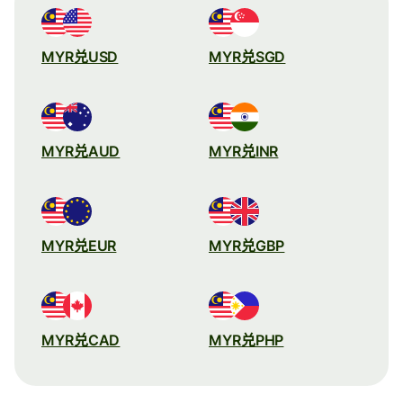
MYR兑USD
MYR兑SGD
MYR兑AUD
MYR兑INR
MYR兑EUR
MYR兑GBP
MYR兑CAD
MYR兑PHP