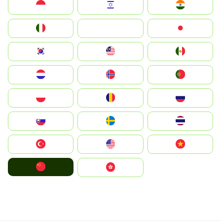
Indonesia
Israel
India
Italia
JA
Japan
South Korea
Malay
Mexico
Nederland
Norge
Portugal
Polska
România
Россия
Slovensko
Ruoŧŧa
ไทย
Türkiye
United States
Vietnam
中国
中國香港特別行政區