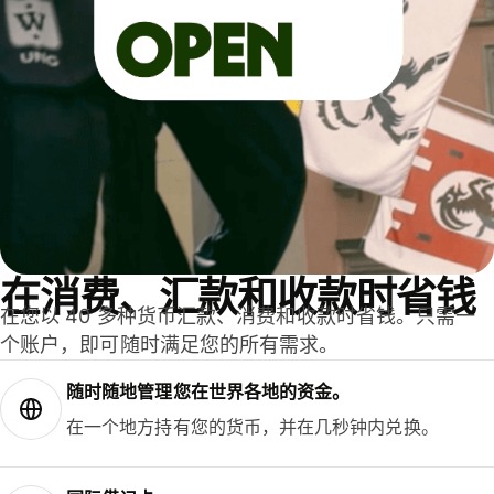
在消费、汇款和收款时省钱
在您以 40 多种货币汇款、消费和收款时省钱。只需一
个账户，即可随时满足您的所有需求。
随时随地管理您在世界各地的资金。
在一个地方持有您的货币，并在几秒钟内兑换。