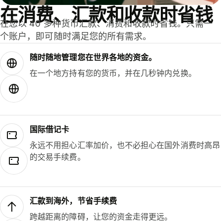
在消费、汇款和收款时省钱
在您以 40 多种货币汇款、消费和收款时省钱。只需一
个账户，即可随时满足您的所有需求。
随时随地管理您在世界各地的资金。
在一个地方持有您的货币，并在几秒钟内兑换。
国际借记卡
永远不用担心汇率加价，也不必担心在国外消费时高昂
的交易手续费。
汇款到海外，节省手续费
跨越距离的障碍，让您的资金走得更远。