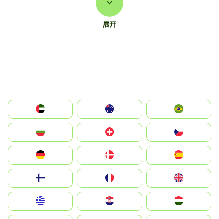
展开
الإمارات العربية المتحدة
Australia
Brazil
България
Switzerland
Czechia
Deutschland
Denmark
España
Suomi
France
United Kingdom
Greece
Hrvatska
Magyarország