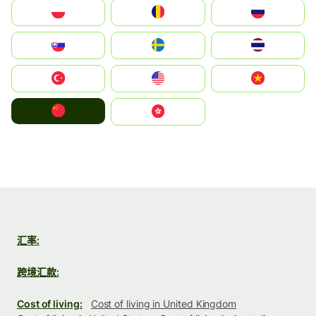
Polska
România
Россия
Slovensko
Ruoŧŧa
ไทย
Türkiye
United States
Vietnam
中国
中國香港特別行政區
汇率:
跨境汇款:
Cost of living:
Cost of living in United Kingdom