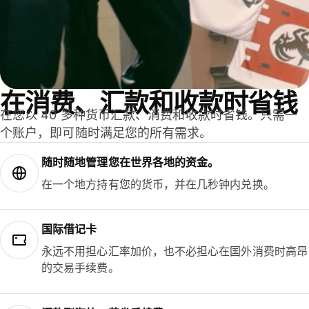
在消费、汇款和收款时省钱
在您以 40 多种货币汇款、消费和收款时省钱。只需一
个账户，即可随时满足您的所有需求。
随时随地管理您在世界各地的资金。
在一个地方持有您的货币，并在几秒钟内兑换。
国际借记卡
永远不用担心汇率加价，也不必担心在国外消费时高昂
的交易手续费。