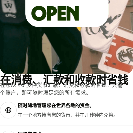
在消费、汇款和收款时省钱
在您以 40 多种货币汇款、消费和收款时省钱。只需一
个账户，即可随时满足您的所有需求。
随时随地管理您在世界各地的资金。
在一个地方持有您的货币，并在几秒钟内兑换。