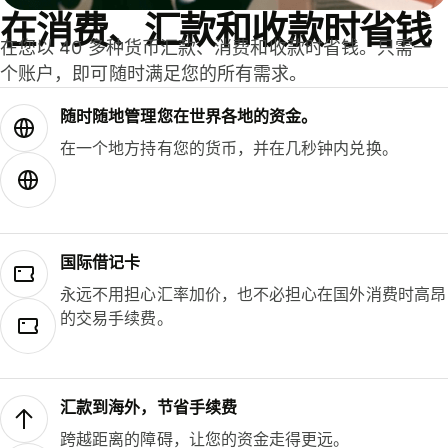
在消费、汇款和收款时省钱
在您以 40 多种货币汇款、消费和收款时省钱。只需一
个账户，即可随时满足您的所有需求。
随时随地管理您在世界各地的资金。
在一个地方持有您的货币，并在几秒钟内兑换。
国际借记卡
永远不用担心汇率加价，也不必担心在国外消费时高昂
的交易手续费。
汇款到海外，节省手续费
跨越距离的障碍，让您的资金走得更远。