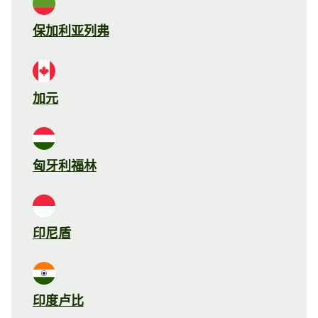
保加利亚列弗
加元
匈牙利福林
印尼盾
印度卢比