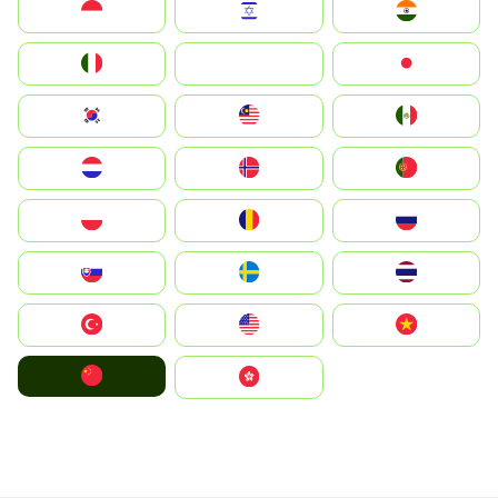
Indonesia
Israel
India
Italia
JA
Japan
South Korea
Malay
Mexico
Nederland
Norge
Portugal
Polska
România
Россия
Slovensko
Ruoŧŧa
ไทย
Türkiye
United States
Vietnam
中国
中國香港特別行政區