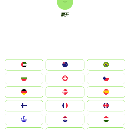
展开
الإمارات العربية المتحدة
Australia
Brazil
България
Switzerland
Czechia
Deutschland
Denmark
España
Suomi
France
United Kingdom
Greece
Hrvatska
Magyarország