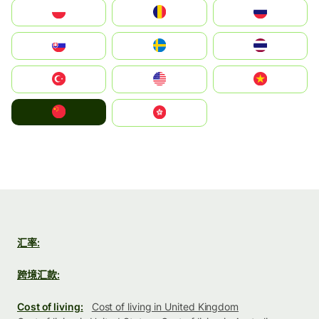
Polska
România
Россия
Slovensko
Ruoŧŧa
ไทย
Türkiye
United States
Vietnam
中国
中國香港特別行政區
汇率:
跨境汇款:
Cost of living:
Cost of living in United Kingdom