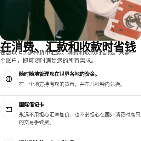
在消费、汇款和收款时省钱
在您以 40 多种货币汇款、消费和收款时省钱。只需一
个账户，即可随时满足您的所有需求。
随时随地管理您在世界各地的资金。
在一个地方持有您的货币，并在几秒钟内兑换。
国际借记卡
永远不用担心汇率加价，也不必担心在国外消费时高昂
的交易手续费。