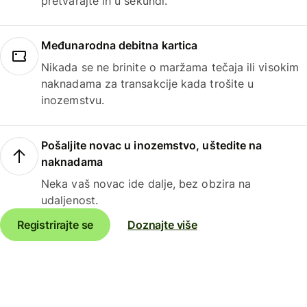
pretvarajte ih u sekundi.
Međunarodna debitna kartica
Nikada se ne brinite o maržama tečaja ili visokim
naknadama za transakcije kada trošite u
inozemstvu.
Pošaljite novac u inozemstvo, uštedite na
naknadama
Neka vaš novac ide dalje, bez obzira na
udaljenost.
Registrirajte se
Doznajte više