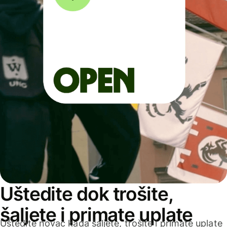
Uštedite dok trošite,
šaljete i primate uplate
Uštedite novac kada šaljete, trošite i primate uplate