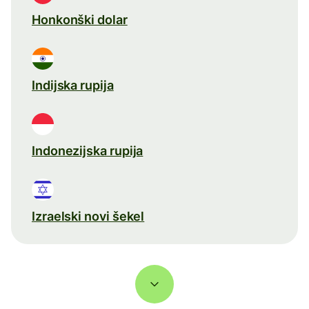
Honkonški dolar
Indijska rupija
Indonezijska rupija
Izraelski novi šekel