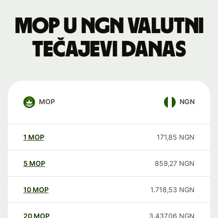
MOP u NGN valutni
tečajevi danas
MOP
NGN
1
MOP
171,85
NGN
5
MOP
859,27
NGN
10
MOP
1.718,53
NGN
20
MOP
3.437,06
NGN