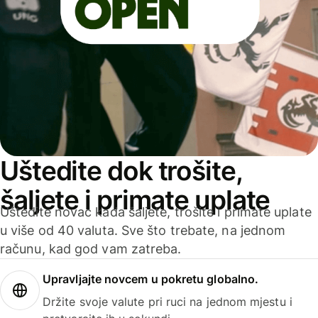
Uštedite dok trošite,
šaljete i primate uplate
Uštedite novac kada šaljete, trošite i primate uplate
u više od 40 valuta. Sve što trebate, na jednom
računu, kad god vam zatreba.
Upravljajte novcem u pokretu globalno.
Držite svoje valute pri ruci na jednom mjestu i