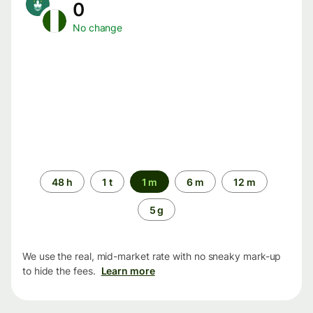
0
No change
Time
48 h
1 t
1 m
6 m
12 m
period
5 g
We use the real, mid-market rate with no sneaky mark-up
to hide the fees.
Learn more