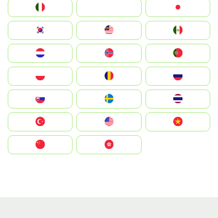
Italia
JA
Japan
South Korea
Malay
Mexico
Nederland
Norge
Portugal
Polska
România
Россия
Slovensko
Ruoŧŧa
ไทย
Türkiye
United States
Vietnam
中国
中國香港特別行政區