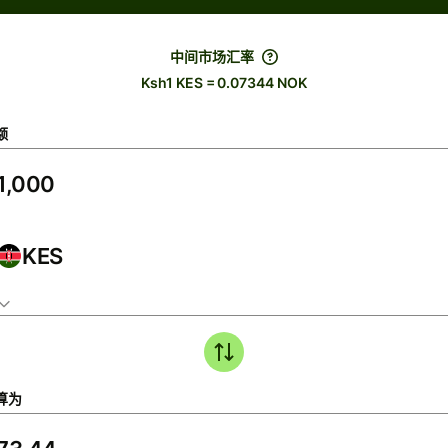
中间市场汇率
Ksh1 KES = 0.07344 NOK
额
KES
算为