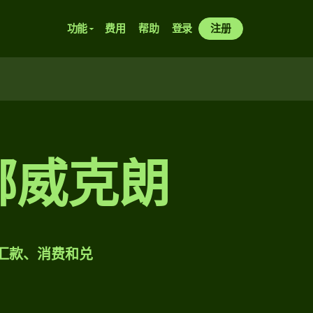
功能
费用
帮助
登录
注册
兑挪威克朗
样汇款、消费和兑