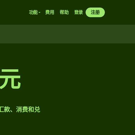
功能
费用
帮助
登录
注册
元
样汇款、消费和兑