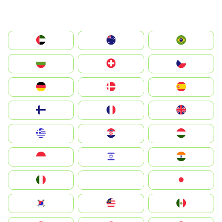
الإمارات العربية المتحدة
Australia
Brazil
България
Switzerland
Czechia
Deutschland
Denmark
España
Suomi
France
United Kingdom
Greece
Hrvatska
Magyarország
Indonesia
Israel
India
Italia
JA
Japan
South Korea
Malay
Mexico