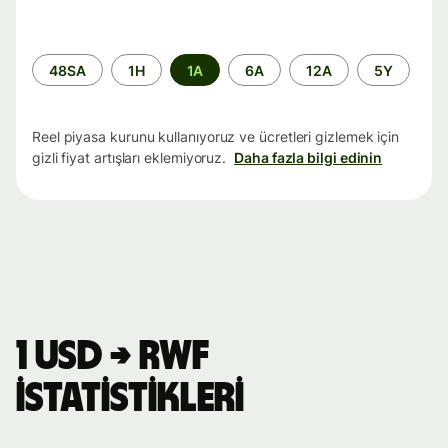
Zaman
48SA
1H
1A
6A
12A
5Y
aralığı
Reel piyasa kurunu kullanıyoruz ve ücretleri gizlemek için
gizli fiyat artışları eklemiyoruz.
Daha fazla bilgi edinin
1 USD → RWF
istatistikleri