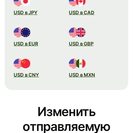
USD в JPY
USD в CAD
USD в EUR
USD в GBP
USD в CNY
USD в MXN
Изменить
отправляемую