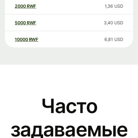
2000
RWF
1,36
USD
5000
RWF
3,40
USD
10000
RWF
6,81
USD
Часто
задаваемые