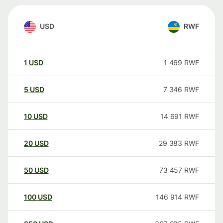
USD
RWF
1
USD
1 469
RWF
5
USD
7 346
RWF
10
USD
14 691
RWF
20
USD
29 383
RWF
50
USD
73 457
RWF
100
USD
146 914
RWF