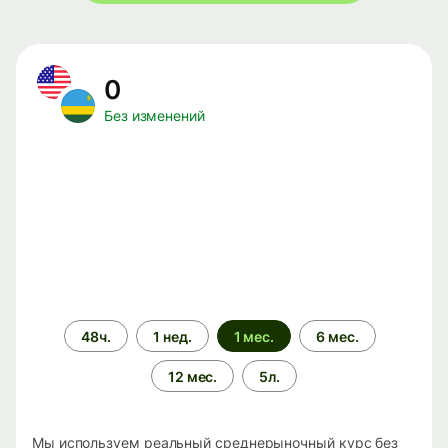
0
Без изменений
Период
48ч.
1 нед.
1 мес.
6 мес.
времени
12 мес.
5л.
Мы используем реальный среднерыночный курс без