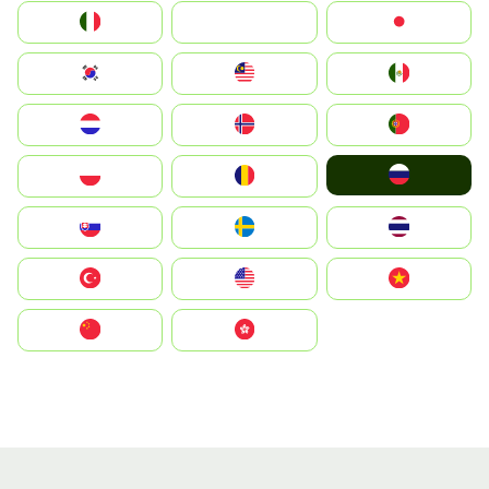
Italia
JA
Japan
South Korea
Malay
Mexico
Nederland
Norge
Portugal
Россия
Polska
România
Slovensko
Ruoŧŧa
ไทย
Türkiye
United States
Vietnam
中国
中國香港特別行政區