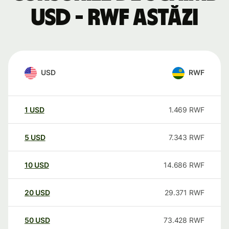
USD - RWF astăzi
USD
RWF
1
USD
1.469
RWF
5
USD
7.343
RWF
10
USD
14.686
RWF
20
USD
29.371
RWF
50
USD
73.428
RWF