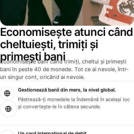
Economisește atunci când
cheltuiești, trimiți și
primești bani
Economisește bani când trimiți, cheltui și primești
bani în peste 40 de monede. Tot ce ai nevoie, într-
un singur cont, oricând ai nevoie.
Gestionează banii din mers, la nivel global.
Păstrează-ți monedele la îndemână în același loc
și convertește-le în câteva secunde.
Un card internațional de debit