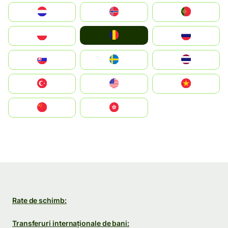
Nederland
Norge
Portugal
România
Polska
Россия
Slovensko
Ruoŧŧa
ไทย
Türkiye
United States
Vietnam
中国
中國香港特別行政區
Rate de schimb:
Transferuri internaționale de bani: