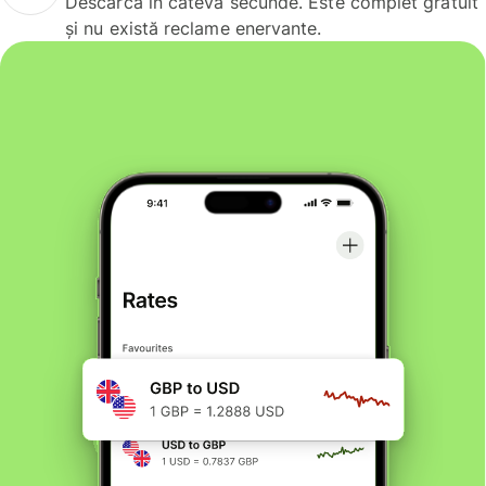
Descarcă în câteva secunde. Este complet gratuit
și nu există reclame enervante.