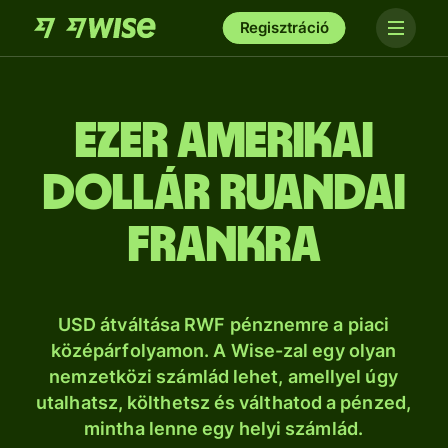
Regisztráció
ezer amerikai
dollár ruandai
frankra
USD átváltása RWF pénznemre a piaci
középárfolyamon. A Wise-zal egy olyan
nemzetközi számlád lehet, amellyel úgy
utalhatsz, költhetsz és válthatod a pénzed,
mintha lenne egy helyi számlád.