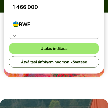
RWF
Utalás indítása
Átváltási árfolyam nyomon követése