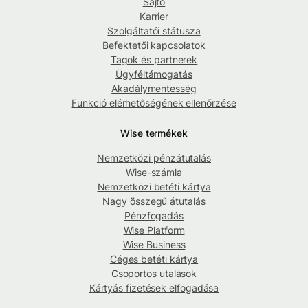
Sajtó
Karrier
Szolgáltatói státusza
Befektetői kapcsolatok
Tagok és partnerek
Ügyféltámogatás
Akadálymentesség
Funkció elérhetőségének ellenőrzése
Wise termékek
Nemzetközi pénzátutalás
Wise-számla
Nemzetközi betéti kártya
Nagy összegű átutalás
Pénzfogadás
Wise Platform
Wise Business
Céges betéti kártya
Csoportos utalások
Kártyás fizetések elfogadása