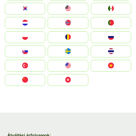
South Korea
Malay
Mexico
Nederland
Norge
Portugal
Polska
România
Россия
Slovensko
Ruoŧŧa
ไทย
Türkiye
United States
Vietnam
中国
中國香港特別行政區
Átváltási árfolyamok: