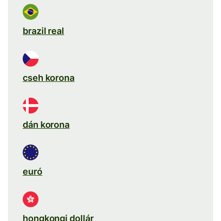
brazil real
cseh korona
dán korona
euró
hongkongi dollár