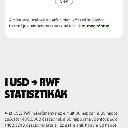
5 év
A díjak elrejtéséhez a valódi, piaci középárfolyamot
használjuk, alattomos felárak nélkül.
Tudj meg többet
1 USD → RWF
statisztikák
A(z) USD/RWF teljesítménye az elmúlt 30 napban a 30 napos
csúcsot 1469,0000 összegnél, a 30 napos mélypontot pedig
1462,5200 összegnél érte el. Ez azt jelenti, hogy a 30 napos