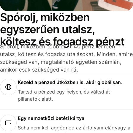
Spórolj, miközben
egyszerűen utalsz,
költesz és fogadsz pénzt
Spórolj, miközben több mint 40 pénznemben
utalsz, költesz és fogadsz utalásokat. Minden, amire
szükséged van, megtalálható egyetlen számlán,
amikor csak szükséged van rá.
Kezeld a pénzed útközben is, akár globálisan.
Tartsd a pénzed egy helyen, és váltsd át
pillanatok alatt.
Egy nemzetközi betéti kártya
Soha nem kell aggódnod az árfolyamfelár vagy a