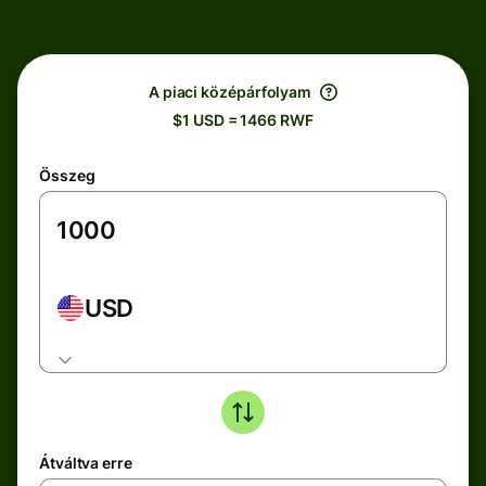
A piaci középárfolyam
$1 USD = 1466 RWF
Összeg
USD
Átváltva erre