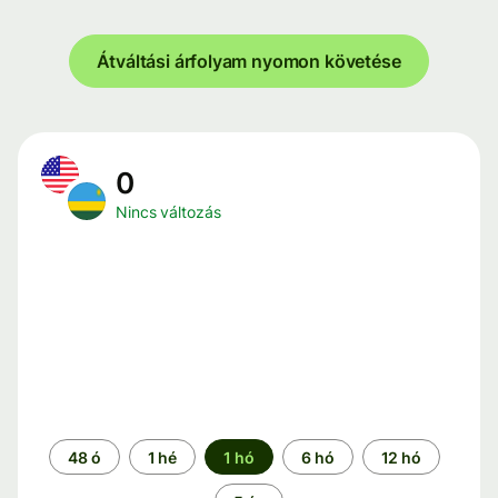
Átváltási árfolyam nyomon követése
0
Nincs változás
Időszak
48 ó
1 hé
1 hó
6 hó
12 hó