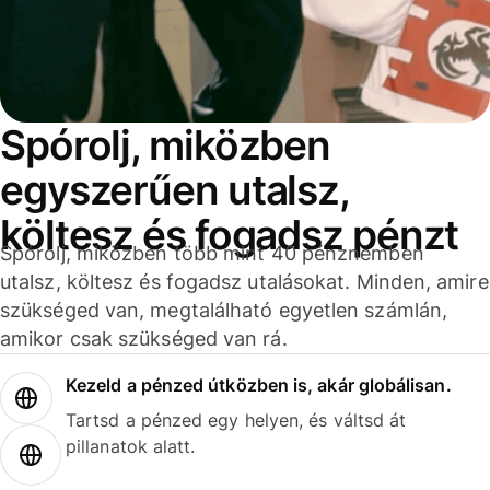
Spórolj, miközben
egyszerűen utalsz,
költesz és fogadsz pénzt
Spórolj, miközben több mint 40 pénznemben
utalsz, költesz és fogadsz utalásokat. Minden, amire
szükséged van, megtalálható egyetlen számlán,
amikor csak szükséged van rá.
Kezeld a pénzed útközben is, akár globálisan.
Tartsd a pénzed egy helyen, és váltsd át
pillanatok alatt.