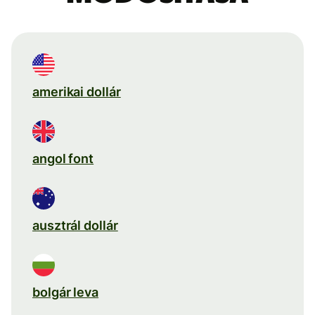
amerikai dollár
angol font
ausztrál dollár
bolgár leva