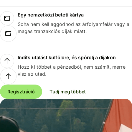
Egy nemzetközi betéti kártya
Soha nem kell aggódnod az árfolyamfelár vagy a
magas tranzakciós díjak miatt.
Indíts utalást külföldre, és spórolj a díjakon
Hozz ki többet a pénzedből, nem számít, merre
visz az utad.
Regisztráció
Tudj meg többet