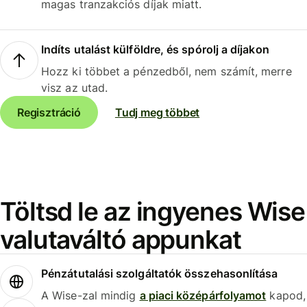
magas tranzakciós díjak miatt.
Indíts utalást külföldre, és spórolj a díjakon
Hozz ki többet a pénzedből, nem számít, merre
visz az utad.
Regisztráció
Tudj meg többet
Töltsd le az ingyenes Wise
valutaváltó appunkat
Pénzátutalási szolgáltatók összehasonlítása
A Wise-zal mindig
a piaci középárfolyamot
kapod,