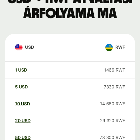
árfolyama ma
USD
RWF
1
USD
1466
RWF
5
USD
7330
RWF
10
USD
14 660
RWF
20
USD
29 320
RWF
50
USD
73 300
RWF