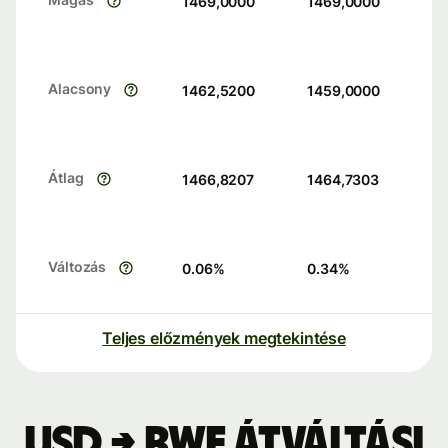
1469,0000
1469,0000
Alacsony
1462,5200
1459,0000
Átlag
1466,8207
1464,7303
Változás
0.06
%
0.34
%
Teljes előzmények megtekintése
USD → RWF átváltási