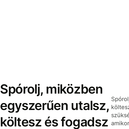
Spórolj, miközben
Spórol
egyszerűen utalsz,
költes
szüksé
költesz és fogadsz
amikor