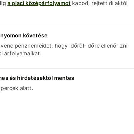
dig
a piaci középárfolyamot
kapod, rejtett díjaktól
k nyomon követése
venc pénznemeidet, hogy időről-időre ellenőrizni
si árfolyamaikat.
nes és hirdetésektől mentes
percek alatt.