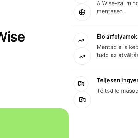
A Wise-zal min
mentesen.
Wise
Élő árfolyamo
Mentsd el a ked
tudd az átváltá
Teljesen ingye
Töltsd le másod