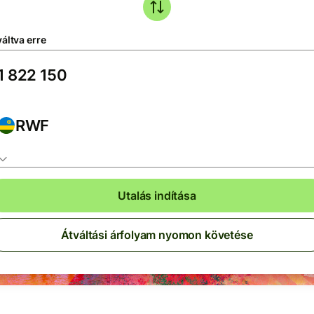
áltva erre
RWF
Utalás indítása
Átváltási árfolyam nyomon követése