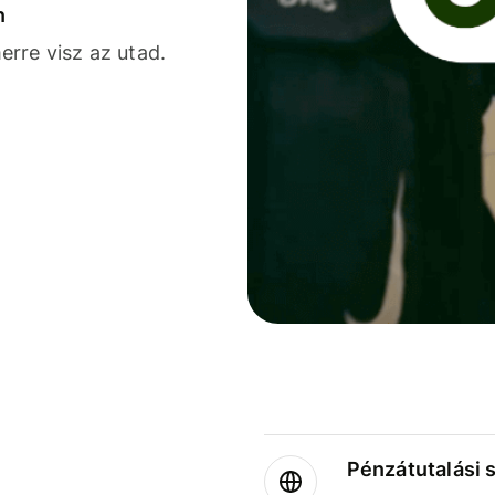
n
rre visz az utad.
Pénzátutalási 