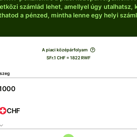
tközi számlád lehet, amellyel úgy utalhatsz, 
thatod a pénzed, mintha lenne egy helyi szám
A piaci középárfolyam
SFr.1 CHF = 1822 RWF
szeg
CHF