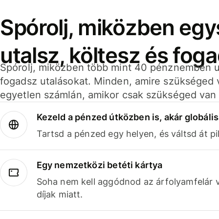
Spórolj, miközben eg
utalsz, költesz és fog
Spórolj, miközben több mint 40 pénznemben ut
fogadsz utalásokat. Minden, amire szükséged 
egyetlen számlán, amikor csak szükséged van 
Kezeld a pénzed útközben is, akár globális
Tartsd a pénzed egy helyen, és váltsd át pil
Egy nemzetközi betéti kártya
Soha nem kell aggódnod az árfolyamfelár 
díjak miatt.