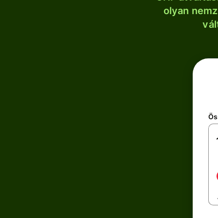
olyan nemze
vál
Ös