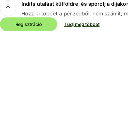
Indíts utalást külföldre, és spórolj a díjako
Hozz ki többet a pénzedből, nem számít, me
Regisztráció
Tudj meg többet