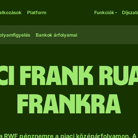
lalkozások
Platform
Funkciók
Díjsza
olyamfigyelés
Bankok árfolyamai
ci frank ru
frankra
a RWF pénznemre a piaci középárfolyamon. A