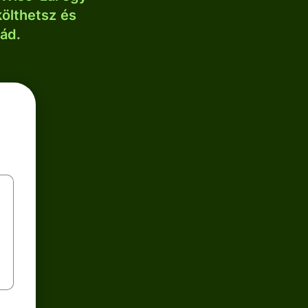
költhetsz és
lád.