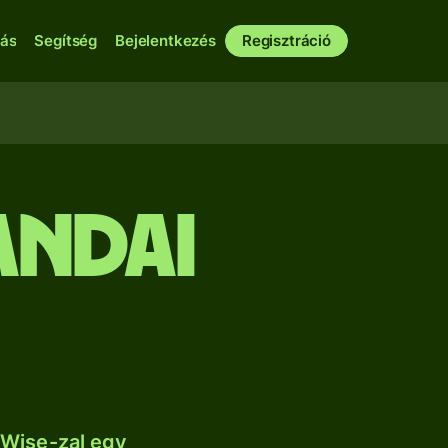
bás
Segítség
Bejelentkezés
Regisztráció
andai
 Wise-zal egy