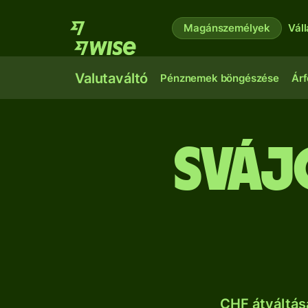
Magánszemélyek
Vál
Valutaváltó
Pénznemek böngészése
Árf
sváj
CHF átváltás