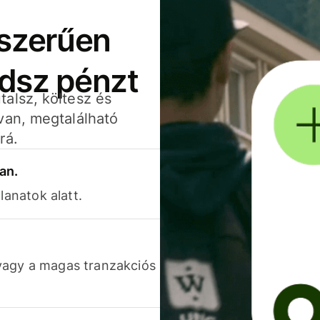
yszerűen
adsz pénzt
alsz, költesz és
van, megtalálható
rá.
an.
lanatok alatt.
vagy a magas tranzakciós