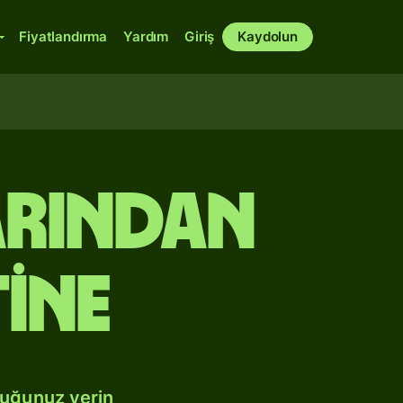
Fiyatlandırma
Yardım
Giriş
Kaydolun
arından
tine
duğunuz yerin