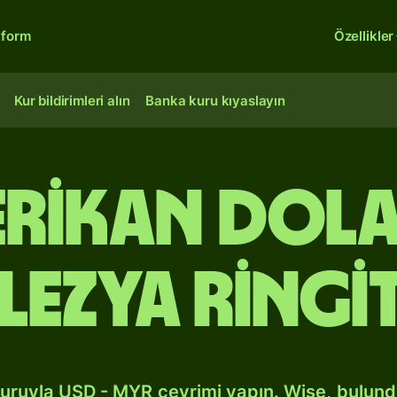
tform
Özellikler
Kur bildirimleri alın
Banka kuru kıyaslayın
erikan dol
ezya ringi
kuruyla USD - MYR çevrimi yapın. Wise, bulun