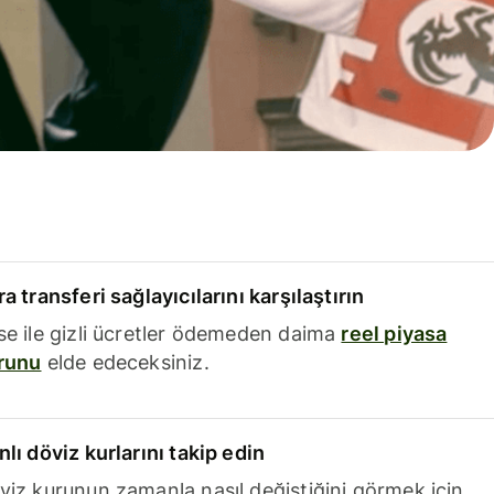
a transferi sağlayıcılarını karşılaştırın
se ile gizli ücretler ödemeden daima
reel piyasa
runu
elde edeceksiniz.
nlı döviz kurlarını takip edin
viz kurunun zamanla nasıl değiştiğini görmek için