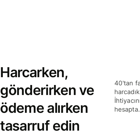
Harcarken,
40'tan f
gönderirken ve
harcadık
İhtiyacın
ödeme alırken
hesapta.
tasarruf edin