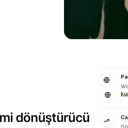
Par
Wi
ku
rimi dönüştürücü
Ca
Dö