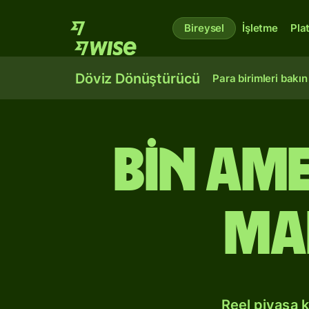
Bireysel
İşletme
Pla
Döviz Dönüştürücü
Para birimleri bakın
bin Am
Mal
Reel piyasa 