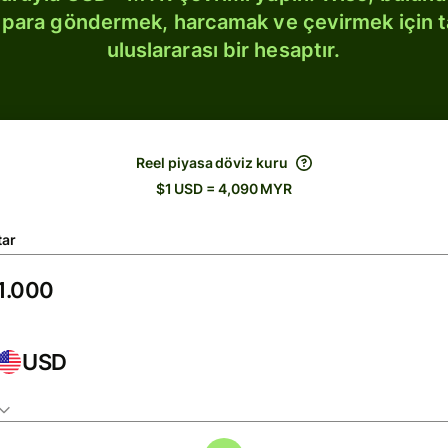
bi para göndermek, harcamak ve çevirmek için 
uluslararası bir hesaptır.
Reel piyasa döviz kuru
$1 USD = 4,090 MYR
tar
USD