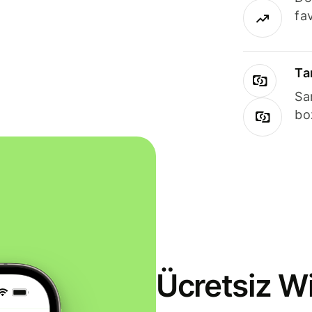
fav
Ta
Sa
bo
Ücretsiz Wi