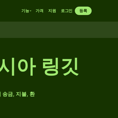
기능
가격
지원
로그인
등록
이시아 링깃
 송금, 지불, 환