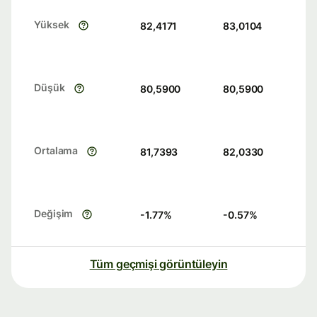
Yüksek
82,4171
83,0104
Düşük
80,5900
80,5900
Ortalama
81,7393
82,0330
Değişim
-1.77
%
-0.57
%
Tüm geçmişi görüntüleyin