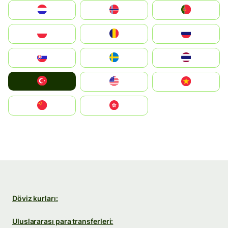
Nederland
Norge
Portugal
Polska
România
Россия
Slovensko
Ruoŧŧa
ไทย
Türkiye
United States
Vietnam
中国
中國香港特別行政區
Döviz kurları:
Uluslararası para transferleri: