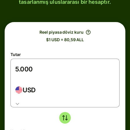
tasarlanmış uluslararası bir hesaptır.
Reel piyasa döviz kuru
$1 USD = 80,59 ALL
Tutar
USD