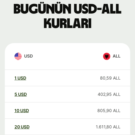
Bugünün USD-ALL
kurları
USD
ALL
1
USD
80,59
ALL
5
USD
402,95
ALL
10
USD
805,90
ALL
20
USD
1.611,80
ALL