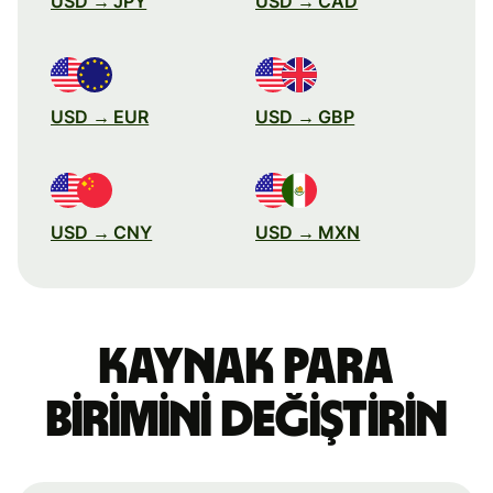
USD → JPY
USD → CAD
USD → EUR
USD → GBP
USD → CNY
USD → MXN
Kaynak para
birimini değiştirin