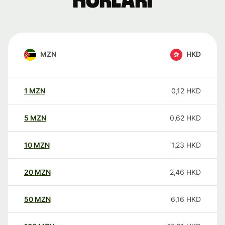
kurları
MZN
HKD
1
MZN
0,12
HKD
5
MZN
0,62
HKD
10
MZN
1,23
HKD
20
MZN
2,46
HKD
50
MZN
6,16
HKD