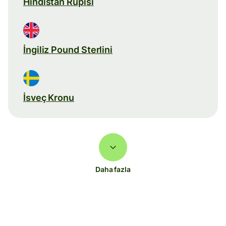
Hindistan Rupisi
İngiliz Pound Sterlini
İsveç Kronu
Daha fazla