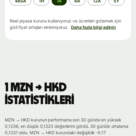
48SA
1H
1A
6A
12A
5Y
aralığı
Reel piyasa kurunu kullanıyoruz ve ücretleri gizlemek için
gizli fiyat artışları eklemiyoruz.
Daha fazla bilgi edinin
1 MZN → HKD
istatistikleri
MZN → HKD kurunun performansı son 30 günde en yüksek
0,1236, en düşük 0,1223 değerlerini gördü. 30 günlük ortalama
0,1231 oldu. MZN → HKD kurundaki değişiklik -0.17