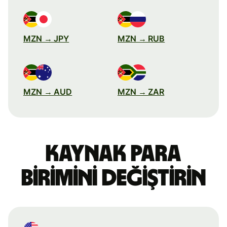
MZN → JPY
MZN → RUB
MZN → AUD
MZN → ZAR
Kaynak para
birimini değiştirin