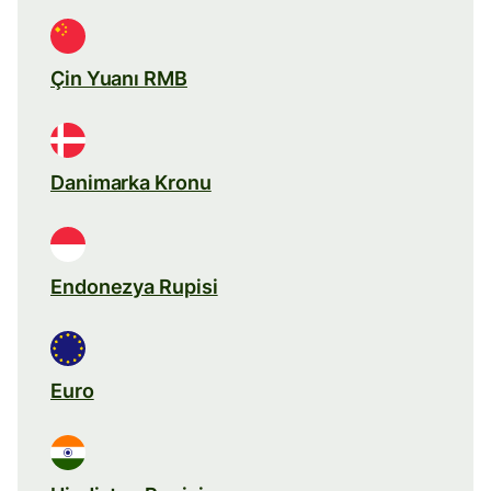
Çin Yuanı RMB
Danimarka Kronu
Endonezya Rupisi
Euro