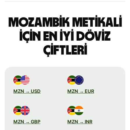
Mozambik metikali
için en iyi döviz
çiftleri
MZN → USD
MZN → EUR
MZN → GBP
MZN → INR