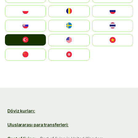
Polska
România
Россия
Slovensko
Ruoŧŧa
ไทย
Türkiye
United States
Vietnam
中国
中國香港特別行政區
Döviz kurları:
Uluslararası para transferleri: