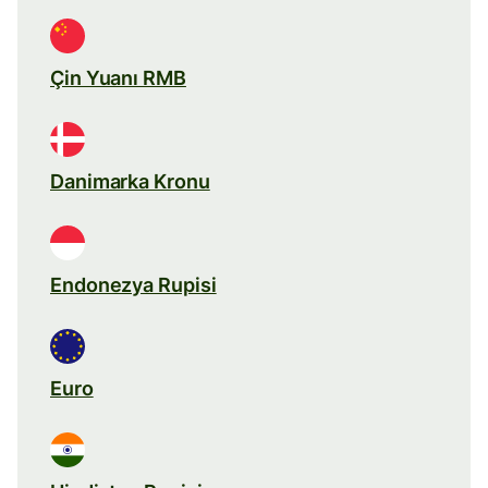
Çin Yuanı RMB
Danimarka Kronu
Endonezya Rupisi
Euro