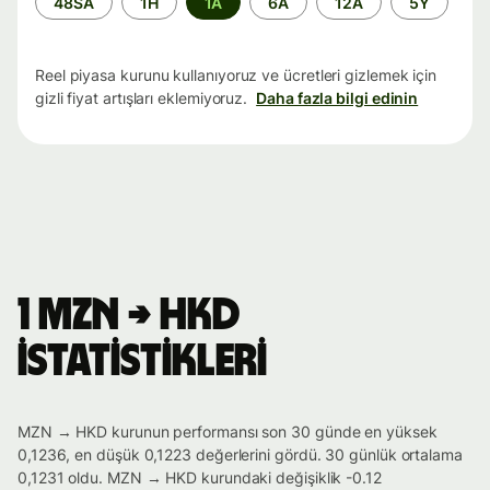
48SA
1H
1A
6A
12A
5Y
aralığı
Reel piyasa kurunu kullanıyoruz ve ücretleri gizlemek için
gizli fiyat artışları eklemiyoruz.
Daha fazla bilgi edinin
1 MZN → HKD
istatistikleri
MZN → HKD kurunun performansı son 30 günde en yüksek
0,1236, en düşük 0,1223 değerlerini gördü. 30 günlük ortalama
0,1231 oldu. MZN → HKD kurundaki değişiklik -0.12