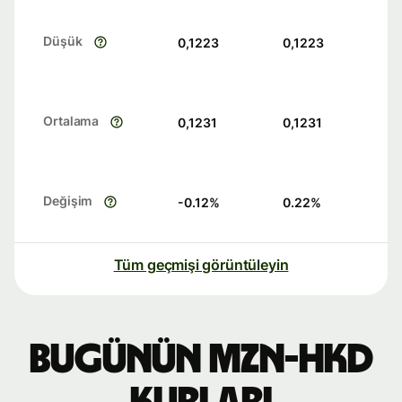
Düşük
0,1223
0,1223
Ortalama
0,1231
0,1231
Değişim
-0.12
%
0.22
%
Tüm geçmişi görüntüleyin
Bugünün MZN-HKD