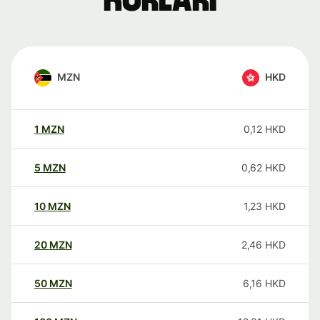
kurları
MZN
HKD
1
MZN
0,12
HKD
5
MZN
0,62
HKD
10
MZN
1,23
HKD
20
MZN
2,46
HKD
50
MZN
6,16
HKD