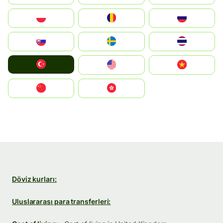
Polska
România
Россия
Slovensko
Ruoŧŧa
ไทย
Türkiye
United States
Vietnam
中国
中國香港特別行政區
Döviz kurları:
Uluslararası para transferleri: