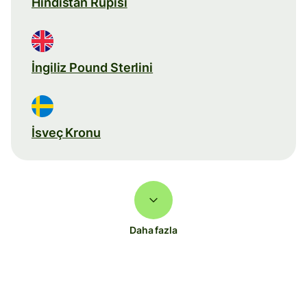
Hindistan Rupisi
İngiliz Pound Sterlini
İsveç Kronu
Daha fazla