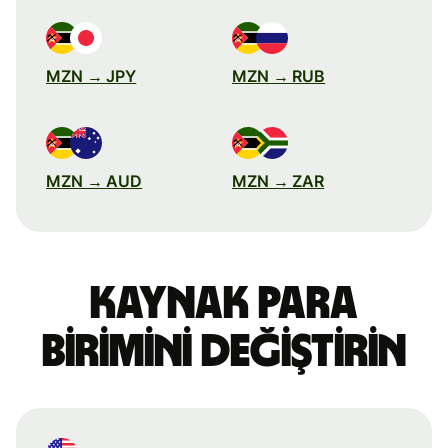
MZN → JPY
MZN → RUB
MZN → AUD
MZN → ZAR
Kaynak para
birimini değiştirin