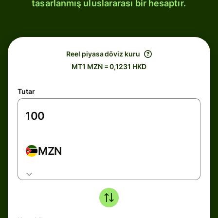
tasarlanmış uluslararası bir hesaptır.
Reel piyasa döviz kuru
MT1 MZN = 0,1231 HKD
Tutar
MZN