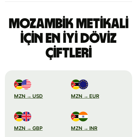
Mozambik metikali
için en iyi döviz
çiftleri
MZN → USD
MZN → EUR
MZN → GBP
MZN → INR