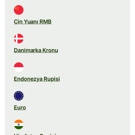
Çin Yuanı RMB
Danimarka Kronu
Endonezya Rupisi
Euro