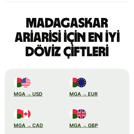
Madagaskar
ariarisi için en iyi
döviz çiftleri
MGA → USD
MGA → EUR
MGA → CAD
MGA → GBP