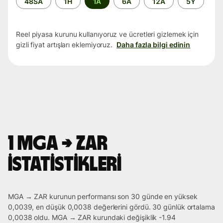
48SA
1H
1A
6A
12A
5Y
aralığı
Reel piyasa kurunu kullanıyoruz ve ücretleri gizlemek için
gizli fiyat artışları eklemiyoruz.
Daha fazla bilgi edinin
1 MGA → ZAR
istatistikleri
MGA → ZAR kurunun performansı son 30 günde en yüksek
0,0039, en düşük 0,0038 değerlerini gördü. 30 günlük ortalama
0,0038 oldu. MGA → ZAR kurundaki değişiklik -1.94