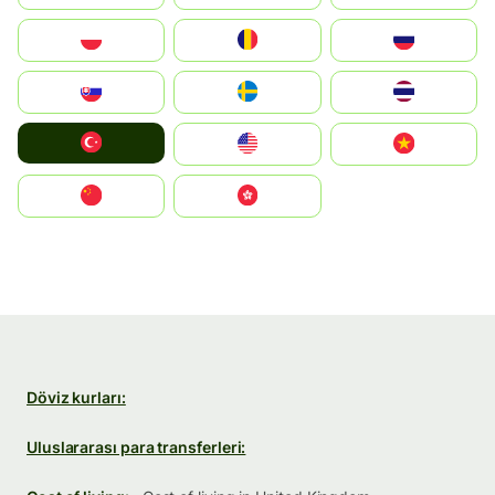
Polska
România
Россия
Slovensko
Ruoŧŧa
ไทย
Türkiye
United States
Vietnam
中国
中國香港特別行政區
Döviz kurları:
Uluslararası para transferleri: