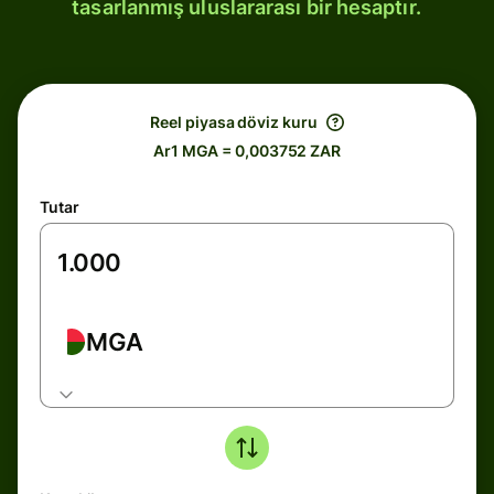
tasarlanmış uluslararası bir hesaptır.
Reel piyasa döviz kuru
Ar1 MGA = 0,003752 ZAR
Tutar
MGA