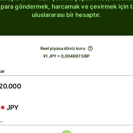
bi para göndermek, harcamak ve çevirmek için 
uluslararası bir hesaptır.
Reel piyasa döviz kuru
¥1 JPY = 0,004697 GBP
tar
JPY