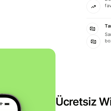
fav
Ta
Sa
bo
Ücretsiz Wi