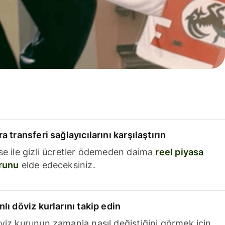
a transferi sağlayıcılarını karşılaştırın
se ile gizli ücretler ödemeden daima
reel piyasa
runu
elde edeceksiniz.
nlı döviz kurlarını takip edin
viz kurunun zamanla nasıl değiştiğini görmek için