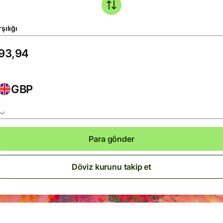
şılığı
GBP
Para gönder
Döviz kurunu takip et