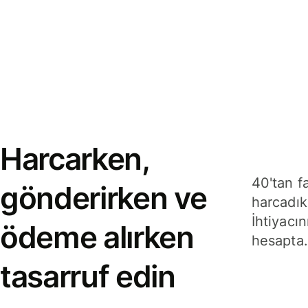
Harcarken,
40'tan f
gönderirken ve
harcadık
İhtiyacın
ödeme alırken
hesapta.
tasarruf edin