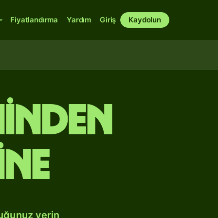
Fiyatlandırma
Yardım
Giriş
Kaydolun
ninden
ine
duğunuz yerin