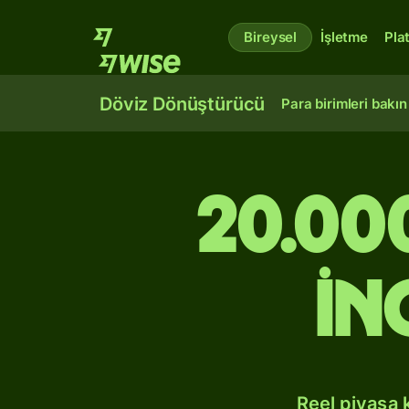
Bireysel
İşletme
Pla
Döviz Dönüştürücü
Para birimleri bakın
20.00
İn
Reel piyasa 