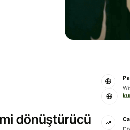
Par
Wi
ku
rimi dönüştürücü
Ca
Dö