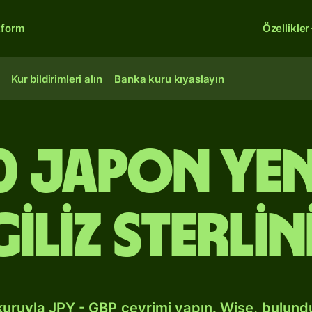
tform
Özellikler
Kur bildirimleri alın
Banka kuru kıyaslayın
0 Japon ye
giliz sterlin
kuruyla JPY - GBP çevrimi yapın. Wise, bulun