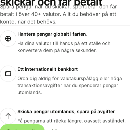
skickar och får betalt
Spara pengar när du skickar, spenderar och får
betalt i över 40+ valutor. Allt du behöver på ett
konto, när det behövs.
Hantera pengar globalt i farten.
Ha dina valutor till hands på ett ställe och
konvertera dem på några sekunder.
Ett internationellt bankkort
Oroa dig aldrig för valutakurspålägg eller höga
transaktionsavgifter när du spenderar pengar
utomlands.
Skicka pengar utomlands, spara på avgifter
Få pengarna att räcka längre, oavsett avståndet.