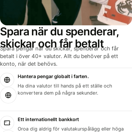
Spara när du spenderar,
skickar och får betalt
Spara pengar när du skickar, spenderar och får
betalt i över 40+ valutor. Allt du behöver på ett
konto, när det behövs.
Hantera pengar globalt i farten.
Ha dina valutor till hands på ett ställe och
konvertera dem på några sekunder.
Ett internationellt bankkort
Oroa dig aldrig för valutakurspålägg eller höga