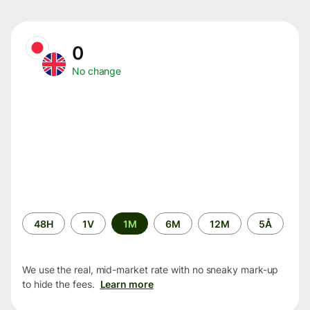
0
No change
Time
48H
1V
1M
6M
12M
5Å
period
We use the real, mid-market rate with no sneaky mark-up
to hide the fees.
Learn more