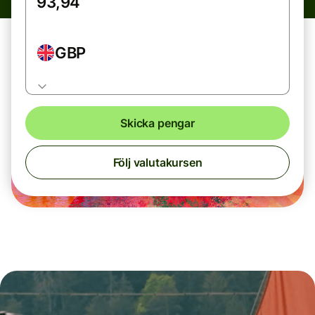
GBP
Skicka pengar
Följ valutakursen