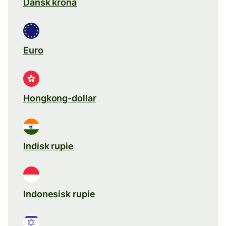
Dansk krona
Euro
Hongkong-dollar
Indisk rupie
Indonesisk rupie