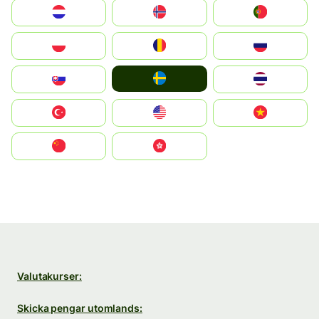
Nederland
Norge
Portugal
Polska
România
Россия
Ruoŧŧa
Slovensko
ไทย
Türkiye
United States
Vietnam
中国
中國香港特別行政區
Valutakurser:
Skicka pengar utomlands: