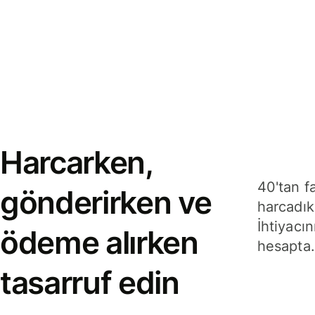
Harcarken,
40'tan f
gönderirken ve
harcadık
İhtiyacın
ödeme alırken
hesapta.
tasarruf edin