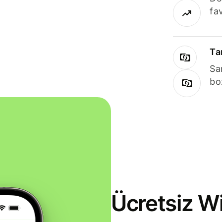
fav
Ta
Sa
bo
Ücretsiz Wi