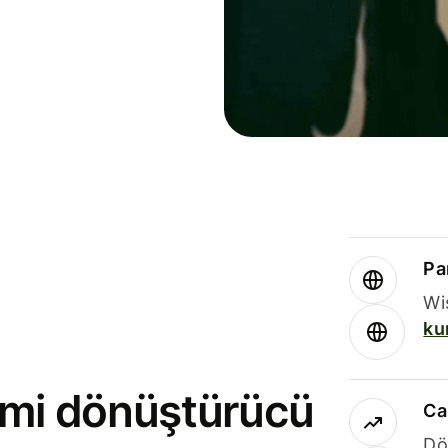
Par
Wi
ku
rimi dönüştürücü
Ca
Dö