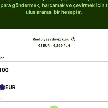
bi para göndermek, harcamak ve çevirmek için 
uluslararası bir hesaptır.
Reel piyasa döviz kuru
€1 EUR = 4,299 PLN
tar
EUR