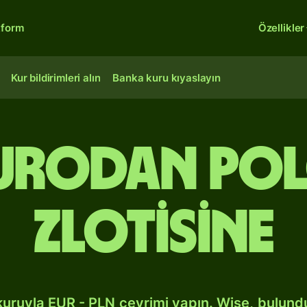
tform
Özellikler
Kur bildirimleri alın
Banka kuru kıyaslayın
Eurodan Po
zlotisine
kuruyla EUR - PLN çevrimi yapın. Wise, bulun