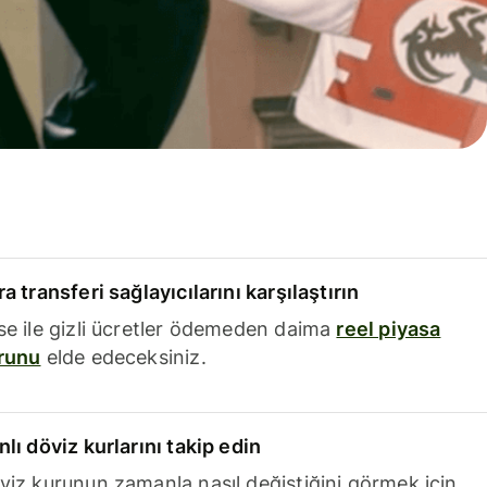
a transferi sağlayıcılarını karşılaştırın
se ile gizli ücretler ödemeden daima
reel piyasa
runu
elde edeceksiniz.
nlı döviz kurlarını takip edin
viz kurunun zamanla nasıl değiştiğini görmek için