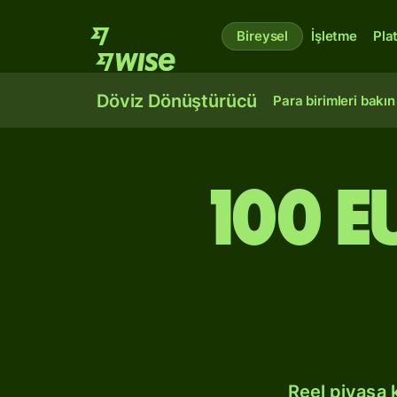
Bireysel
İşletme
Pla
Döviz Dönüştürücü
Para birimleri bakın
100 
Reel piyasa 