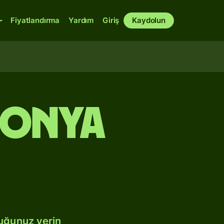
Fiyatlandırma
Yardım
Giriş
Kaydolun
lonya
duğunuz yerin