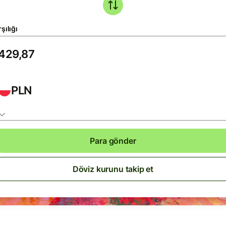
şılığı
PLN
Para gönder
Döviz kurunu takip et