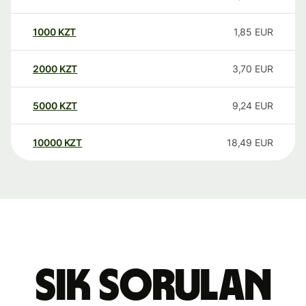
1000
KZT
1,85
EUR
2000
KZT
3,70
EUR
5000
KZT
9,24
EUR
10000
KZT
18,49
EUR
Sık sorulan