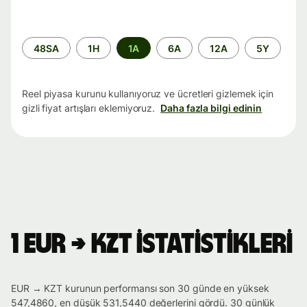
Zaman
48SA
1H
1A
6A
12A
5Y
aralığı
Reel piyasa kurunu kullanıyoruz ve ücretleri gizlemek için
gizli fiyat artışları eklemiyoruz.
Daha fazla bilgi edinin
1 EUR → KZT istatistikleri
EUR → KZT kurunun performansı son 30 günde en yüksek
547,4860, en düşük 531,5440 değerlerini gördü. 30 günlük