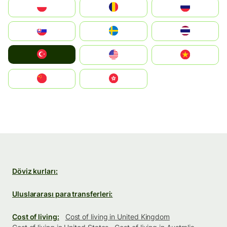
Polska
România
Россия
Slovensko
Ruoŧŧa
ไทย
Türkiye
United States
Vietnam
中国
中國香港特別行政區
Döviz kurları:
Uluslararası para transferleri:
Cost of living:
Cost of living in United Kingdom