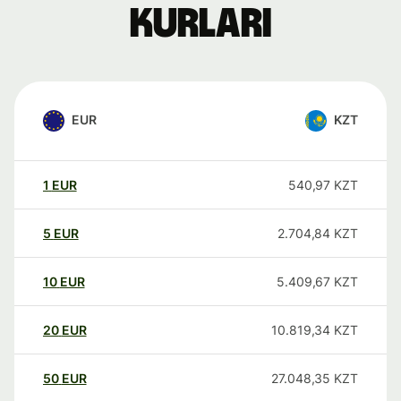
kurları
EUR
KZT
1
EUR
540,97
KZT
5
EUR
2.704,84
KZT
10
EUR
5.409,67
KZT
20
EUR
10.819,34
KZT
50
EUR
27.048,35
KZT