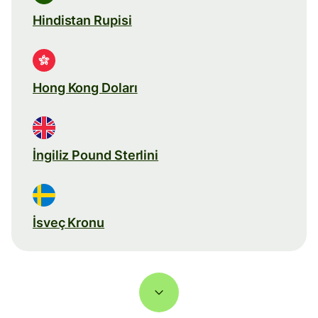
Hindistan Rupisi
Hong Kong Doları
İngiliz Pound Sterlini
İsveç Kronu