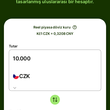
tasarlanmış uluslararası bir hesaptır.
Reel piyasa döviz kuru
Kč1 CZK = 0,3208 CNY
Tutar
CZK