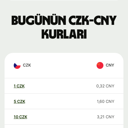
Bugünün CZK-CNY
kurları
CZK
CNY
1
CZK
0,32
CNY
5
CZK
1,60
CNY
10
CZK
3,21
CNY