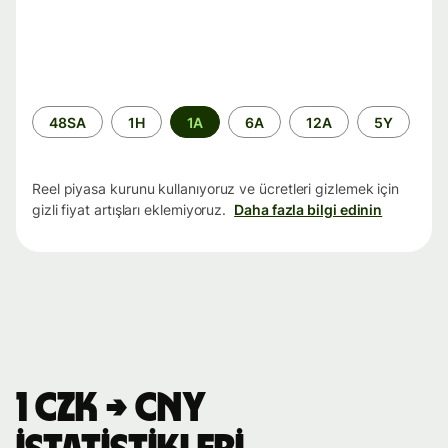
Zaman
48SA
1H
1A
6A
12A
5Y
aralığı
Reel piyasa kurunu kullanıyoruz ve ücretleri gizlemek için
gizli fiyat artışları eklemiyoruz.
Daha fazla bilgi edinin
1 CZK → CNY