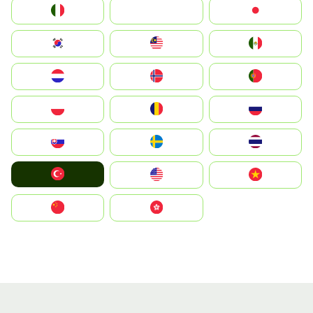
Italia
JA
Japan
South Korea
Malay
Mexico
Nederland
Norge
Portugal
Polska
România
Россия
Slovensko
Ruoŧŧa
ไทย
Türkiye
United States
Vietnam
中国
中國香港特別行政區