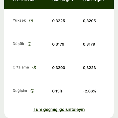
Yüksek
0,3225
0,3295
Düşük
0,3179
0,3179
Ortalama
0,3200
0,3223
Değişim
0.13
%
-2.66
%
Tüm geçmişi görüntüleyin