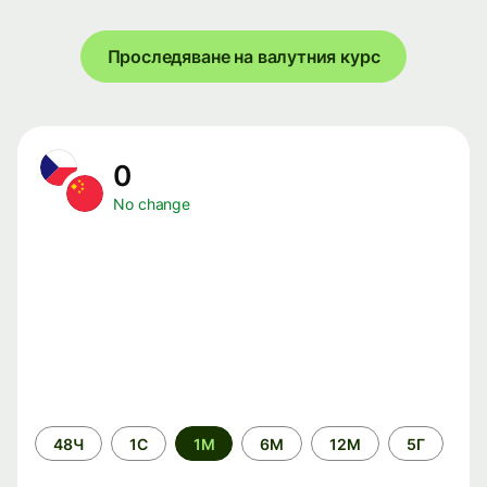
Проследяване на валутния курс
0
No change
Time
48Ч
1С
1М
6М
12М
5Г
period