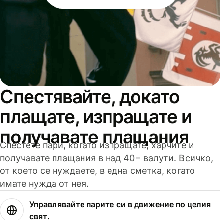
Спестявайте, докато
плащате, изпращате и
получавате плащания
Спестете пари, когато изпращате, харчите и
получавате плащания в над 40+ валути. Всичко,
от което се нуждаете, в една сметка, когато
имате нужда от нея.
Управлявайте парите си в движение по целия
свят.