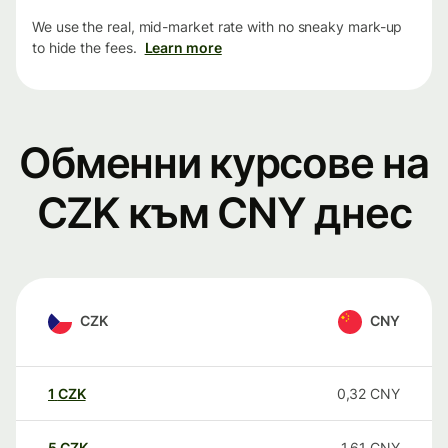
We use the real, mid-market rate with no sneaky mark-up
to hide the fees.
Learn more
Обменни курсове на
CZK към CNY днес
CZK
CNY
1
CZK
0,32
CNY
5
CZK
1,61
CNY