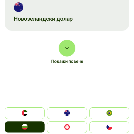
Новозеландски долар
Покажи повече
الإمارات العربية المتحدة
Australia
Brazil
България
Switzerland
Czechia