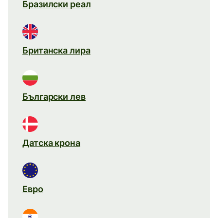
Бразилски реал
Британска лира
Български лев
Датска крона
Евро