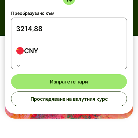
Преобразувано към
CNY
Изпратете пари
Проследяване на валутния курс