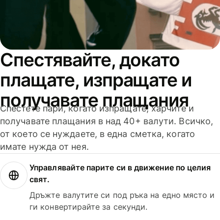
Спестявайте, докато
плащате, изпращате и
получавате плащания
Спестете пари, когато изпращате, харчите и
получавате плащания в над 40+ валути. Всичко,
от което се нуждаете, в една сметка, когато
имате нужда от нея.
Управлявайте парите си в движение по целия
свят.
Дръжте валутите си под ръка на едно място и
ги конвертирайте за секунди.