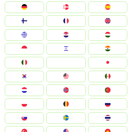
Deutschland
Denmark
España
Suomi
France
United Kingdom
Greece
Hrvatska
Magyarország
Indonesia
Israel
India
Italia
JA
Japan
South Korea
Malay
Mexico
Nederland
Norge
Portugal
Polska
România
Россия
Slovensko
Ruoŧŧa
ไทย
Türkiye
United States
Vietnam