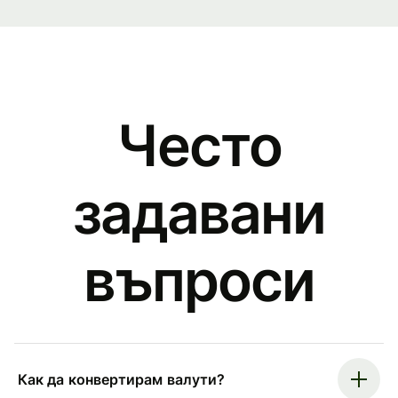
Често
задавани
въпроси
Как да конвертирам валути?