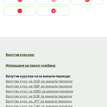
中国
中國香港特別行政區
Валутни курсове:
Изпращане на пари в чужбина:
Валутни курсове на за минали периоди:
Валутен курс на AUD за минали периоди
Валутен курс на GBP за минали периоди
Валутен курс на MXN за минали периоди
Валутен курс на EUR за минали периоди
Валутен курс на JPY за минали периоди
Валутен курс на CAD за минали периоди