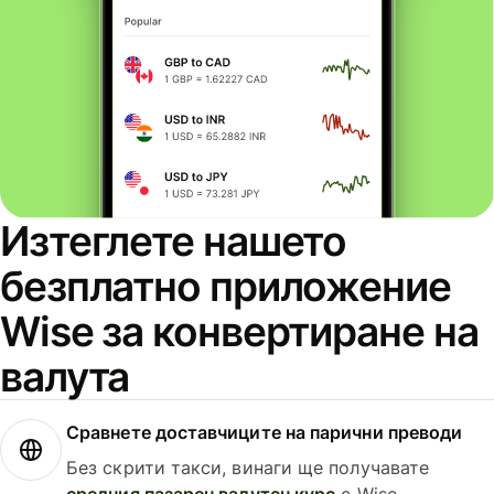
Изтеглете нашето
безплатно приложение
Wise за конвертиране на
валута
Сравнете доставчиците на парични преводи
Без скрити такси, винаги ще получавате
средния пазарен валутен курс
с Wise.