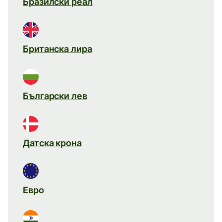
Бразилски реал
Британска лира
Български лев
Датска крона
Евро