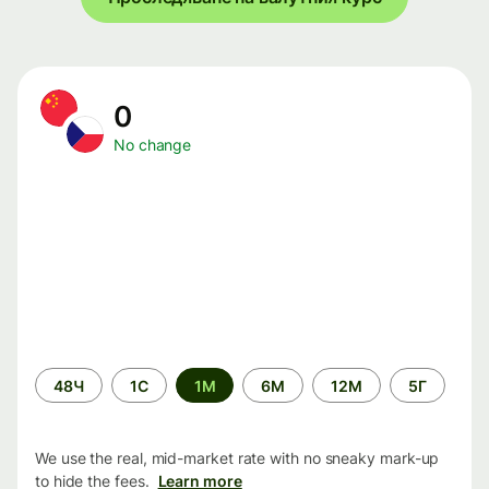
0
No change
Time
48Ч
1С
1М
6М
12М
5Г
period
We use the real, mid-market rate with no sneaky mark-up
to hide the fees.
Learn more