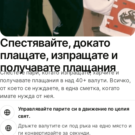
Спестявайте, докато
плащате, изпращате и
получавате плащания
Спестете пари, когато изпращате, харчите и
получавате плащания в над 40+ валути. Всичко,
от което се нуждаете, в една сметка, когато
имате нужда от нея.
Управлявайте парите си в движение по целия
свят.
Дръжте валутите си под ръка на едно място и
ги конвертирайте за секунди.