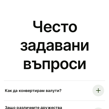
Често
задавани
въпроси
Как да конвертирам валути?
Защо различните дружества