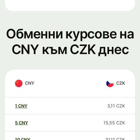
Обменни курсове на
CNY към CZK днес
CNY
CZK
1
CNY
3,11
CZK
5
CNY
15,55
CZK
10
CNY
31,11
CZK