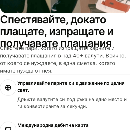
Спестявайте, докато
плащате, изпращате и
получавате плащания
Спестете пари, когато изпращате, харчите и
получавате плащания в над 40+ валути. Всичко,
от което се нуждаете, в една сметка, когато
имате нужда от нея.
Управлявайте парите си в движение по целия
свят.
Дръжте валутите си под ръка на едно място и
ги конвертирайте за секунди.
Международна дебитна карта