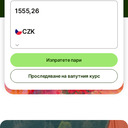
CZK
Изпратете пари
Проследяване на валутния курс