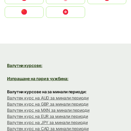
中国
中國香港特別行政區
Валутни курсове:
Изпращане на пари в чужбина:
Валутни курсове на за минали периоди:
Валутен курс на AUD за минали периоди
Валутен курс на GBP за минали периоди
Валутен курс на MXN за минали периоди
Валутен курс на EUR за минали периоди
Валутен курс на JPY за минали периоди
Валутен курс на CAD за минали периоди