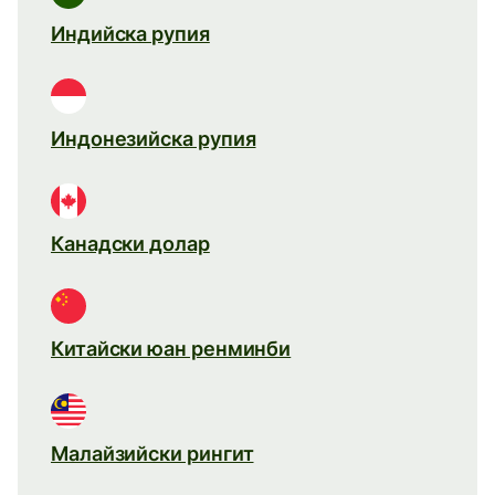
Индийска рупия
Индонезийска рупия
Канадски долар
Китайски юан ренминби
Малайзийски рингит