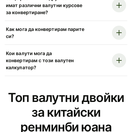
имат различни валутни курсове
за конвертиране?
Как мога да конвертирам парите
си?
Кои валути мога да
конвертирам с този валутен
калкулатор?
Топ валутни двойки
за китайски
ренминби юана