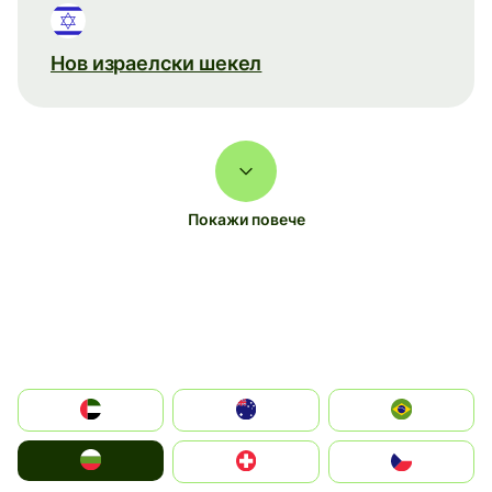
Нов израелски шекел
Покажи повече
الإمارات العربية المتحدة
Australia
Brazil
България
Switzerland
Czechia