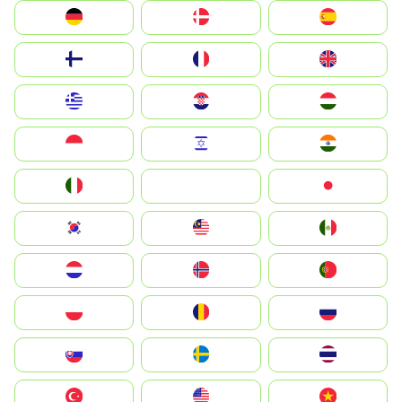
Deutschland
Denmark
España
Suomi
France
United Kingdom
Greece
Hrvatska
Magyarország
Indonesia
Israel
India
Italia
JA
Japan
South Korea
Malay
Mexico
Nederland
Norge
Portugal
Polska
România
Россия
Slovensko
Ruoŧŧa
ไทย
Türkiye
United States
Vietnam