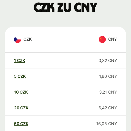
CZK zu CNY
CZK
CNY
1
CZK
0,32
CNY
5
CZK
1,60
CNY
10
CZK
3,21
CNY
20
CZK
6,42
CNY
50
CZK
16,05
CNY