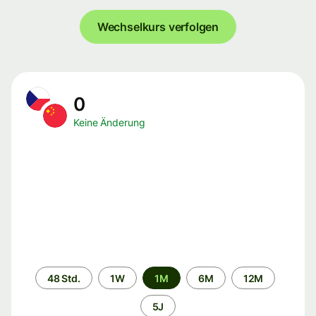
Wechselkurs verfolgen
0
Keine Änderung
Zeitraum
48 Std.
1W
1M
6M
12M
5J