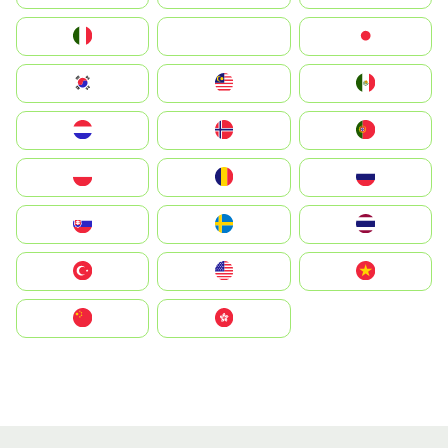
Italia
JA
Japan
South Korea
Malay
Mexico
Nederland
Norge
Portugal
Polska
România
Россия
Slovensko
Ruoŧŧa
ไทย
Türkiye
United States
Vietnam
中国
中國香港特別行政區