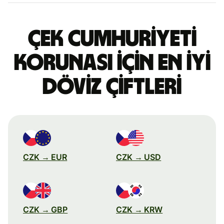
Çek Cumhuriyeti
korunası için en iyi
döviz çiftleri
CZK → EUR
CZK → USD
CZK → GBP
CZK → KRW