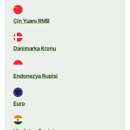
Çin Yuanı RMB
Danimarka Kronu
Endonezya Rupisi
Euro