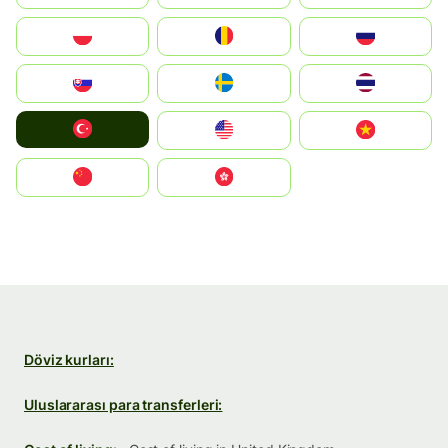
Polska
România
Россия
Slovensko
Ruoŧŧa
ไทย
Türkiye
United States
Vietnam
中国
中國香港特別行政區
Döviz kurları:
Uluslararası para transferleri: