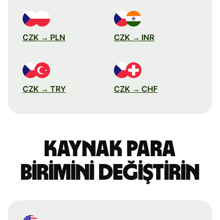
CZK → PLN
CZK → INR
CZK → TRY
CZK → CHF
Kaynak para
birimini değiştirin