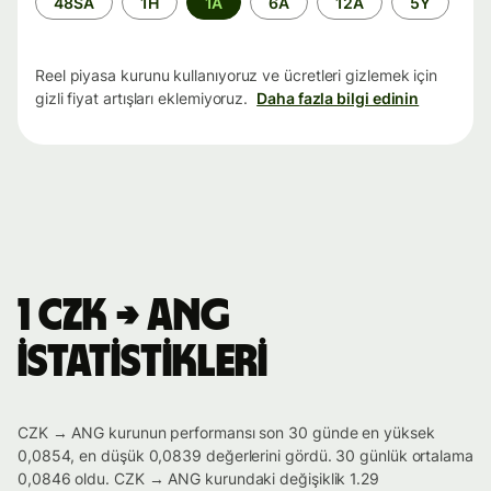
48SA
1H
1A
6A
12A
5Y
aralığı
Reel piyasa kurunu kullanıyoruz ve ücretleri gizlemek için
gizli fiyat artışları eklemiyoruz.
Daha fazla bilgi edinin
1 CZK → ANG
istatistikleri
CZK → ANG kurunun performansı son 30 günde en yüksek
0,0854, en düşük 0,0839 değerlerini gördü. 30 günlük ortalama
0,0846 oldu. CZK → ANG kurundaki değişiklik 1.29