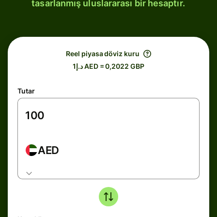
tasarlanmış uluslararası bir hesaptır.
Reel piyasa döviz kuru
د.إ1 AED = 0,2022 GBP
Tutar
AED