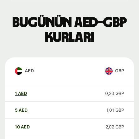
Bugünün AED-GBP
kurları
AED
GBP
1
AED
0,20
GBP
5
AED
1,01
GBP
10
AED
2,02
GBP