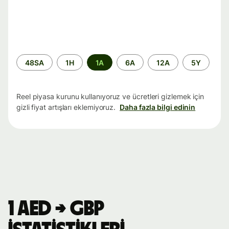
Zaman
48SA
1H
1A
6A
12A
5Y
aralığı
Reel piyasa kurunu kullanıyoruz ve ücretleri gizlemek için
gizli fiyat artışları eklemiyoruz.
Daha fazla bilgi edinin
1 AED → GBP