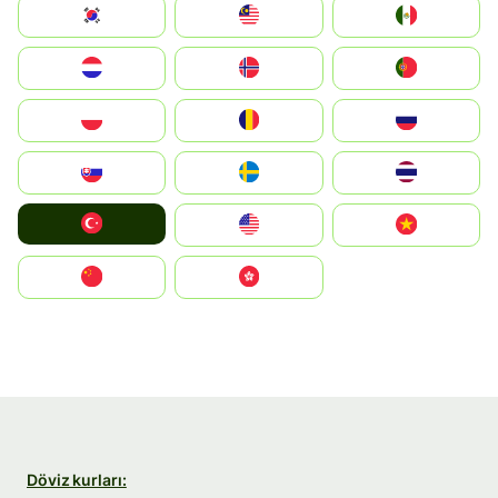
South Korea
Malay
Mexico
Nederland
Norge
Portugal
Polska
România
Россия
Slovensko
Ruoŧŧa
ไทย
Türkiye
United States
Vietnam
中国
中國香港特別行政區
Döviz kurları: