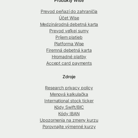
Produkty Wise
Prevod peňazí do zahraničia
Účet Wise
Medzinárodná debetná karta
Prevod veľkej sumy
Príjem platieb
Platforma Wise
Firemná debetná karta
Hromadné platby
Accept card payments
Zdroje
Research privacy policy
Menová kalkulačka
International stock ticker
Kódy Swift/BIC
Kódy IBAN
Upozornenia na zmeny kurzu
Porovnajte výmenné kurzy