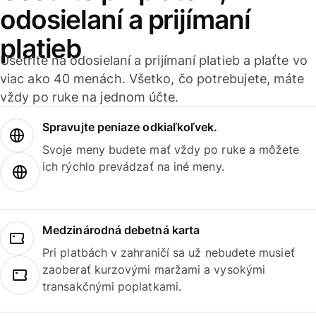
odosielaní a prijímaní
platieb
Ušetrite na odosielaní a prijímaní platieb a plaťte vo
viac ako 40 menách. Všetko, čo potrebujete, máte
vždy po ruke na jednom účte.
Spravujte peniaze odkiaľkoľvek.
Svoje meny budete mať vždy po ruke a môžete
ich rýchlo prevádzať na iné meny.
Medzinárodná debetná karta
Pri platbách v zahraničí sa už nebudete musieť
zaoberať kurzovými maržami a vysokými
transakčnými poplatkami.