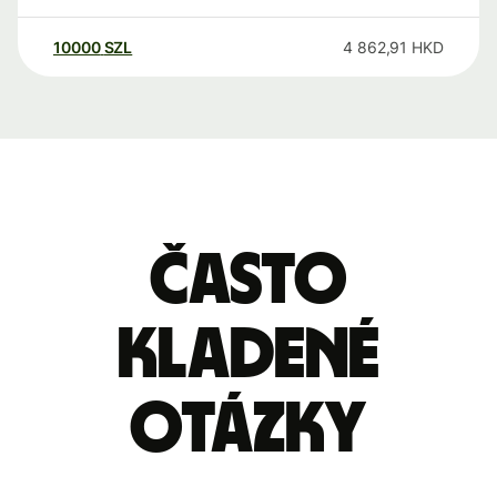
10000
SZL
4 862,91
HKD
Často
kladené
otázky