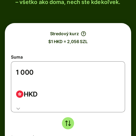
– všetko ako doma, nech ste kdekoľvek.
Stredový kurz
$1 HKD = 2,056 SZL
Suma
HKD