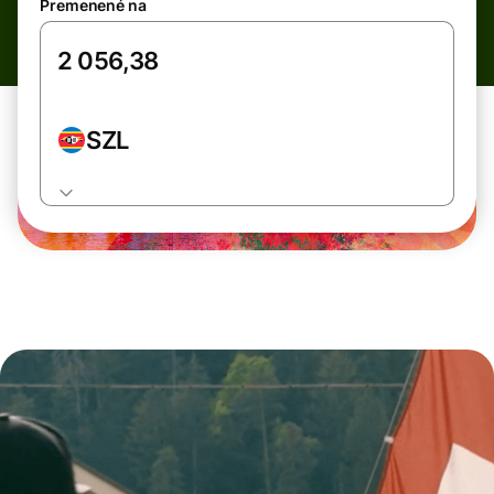
Premenené na
SZL