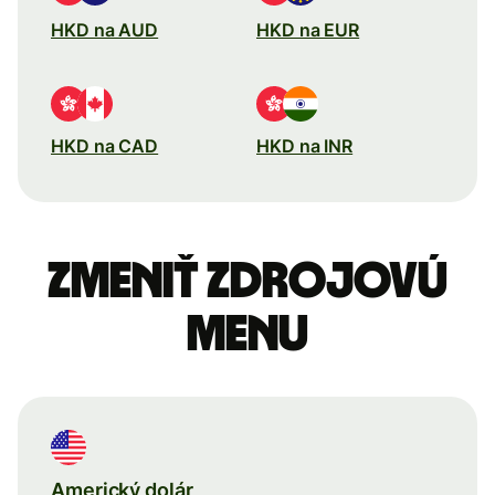
HKD na AUD
HKD na EUR
HKD na CAD
HKD na INR
Zmeniť zdrojovú
menu
Americký dolár