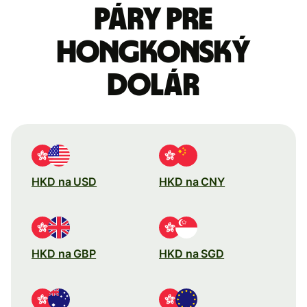
páry pre
Hongkonský
dolár
HKD na USD
HKD na CNY
HKD na GBP
HKD na SGD