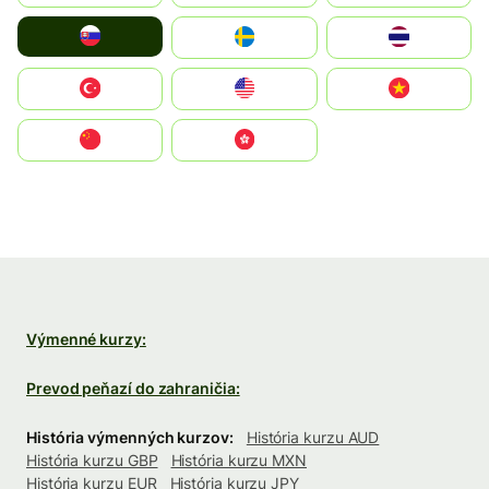
Slovensko
Ruoŧŧa
ไทย
Türkiye
United States
Vietnam
中国
中國香港特別行政區
Výmenné kurzy:
Prevod peňazí do zahraničia:
História výmenných kurzov:
História kurzu AUD
História kurzu GBP
História kurzu MXN
História kurzu EUR
História kurzu JPY