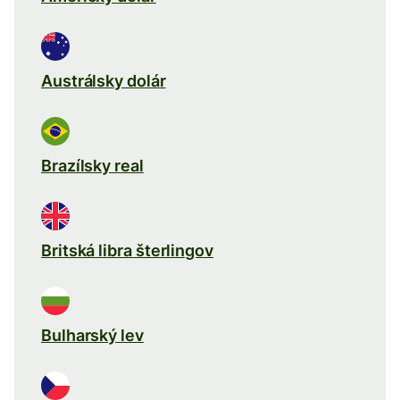
Austrálsky dolár
Brazílsky real
Britská libra šterlingov
Bulharský lev