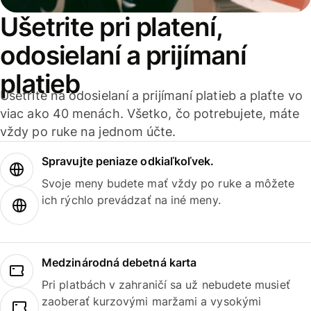
Ušetrite pri platení,
odosielaní a prijímaní
platieb
Ušetrite na odosielaní a prijímaní platieb a plaťte vo
viac ako 40 menách. Všetko, čo potrebujete, máte
vždy po ruke na jednom účte.
Spravujte peniaze odkiaľkoľvek.
Svoje meny budete mať vždy po ruke a môžete
ich rýchlo prevádzať na iné meny.
Medzinárodná debetná karta
Pri platbách v zahraničí sa už nebudete musieť
zaoberať kurzovými maržami a vysokými