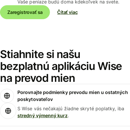
Vaše peniaze budú doma kdekoľvek na svete.
Zaregistrovať sa
Čítať viac
Stiahnite si našu
bezplatnú aplikáciu Wise
na prevod mien
Porovnajte podmienky prevodu mien u ostatných
poskytovateľov
S Wise vás nečakajú žiadne skryté poplatky, iba
stredný výmenný kurz
.