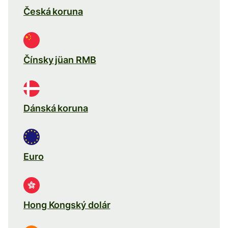
Česká koruna
Čínsky jüan RMB
Dánská koruna
Euro
Hong Kongský dolár