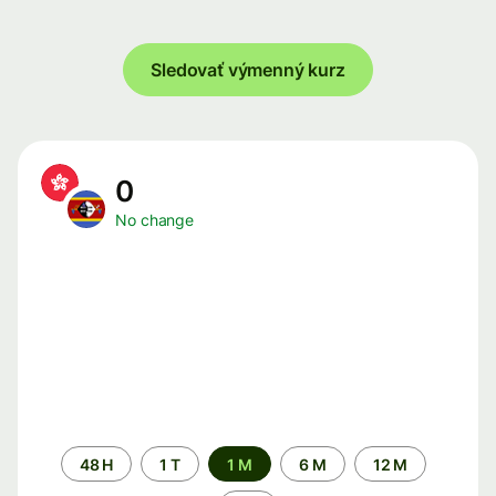
Sledovať výmenný kurz
0
No change
Time
48 H
1 T
1 M
6 M
12 M
period