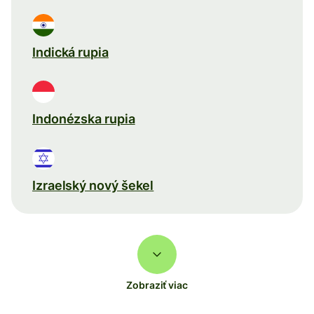
Indická rupia
Indonézska rupia
Izraelský nový šekel
Zobraziť viac