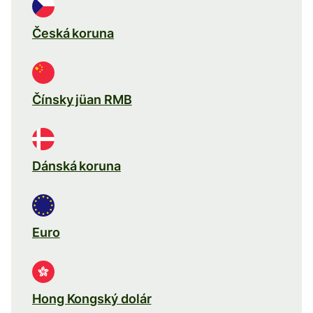
Česká koruna
Čínsky jüan RMB
Dánská koruna
Euro
Hong Kongský dolár