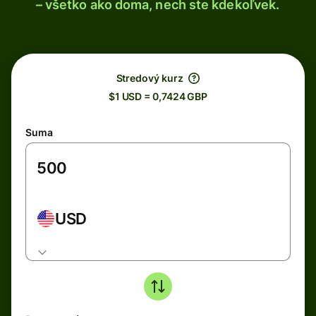
– všetko ako doma, nech ste kdekoľvek.
Stredový kurz
$1 USD = 0,7424 GBP
Suma
USD