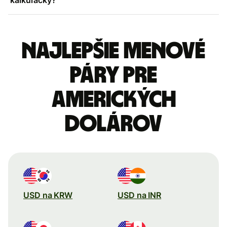
Najlepšie menové
páry pre
Amerických
dolárov
USD na KRW
USD na INR