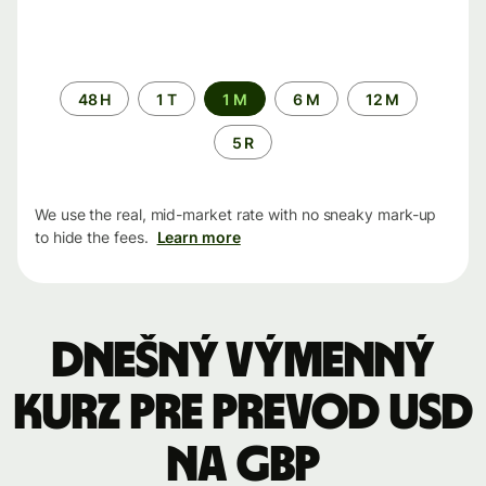
Time
48 H
1 T
1 M
6 M
12 M
period
5 R
We use the real, mid-market rate with no sneaky mark-up
to hide the fees.
Learn more
Dnešný výmenný
kurz pre prevod USD
na GBP