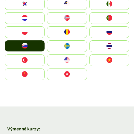
South Korea
Malay
Mexico
Nederland
Norge
Portugal
Polska
România
Россия
Slovensko
Ruoŧŧa
ไทย
Türkiye
United States
Vietnam
中国
中國香港特別行政區
Výmenné kurzy: