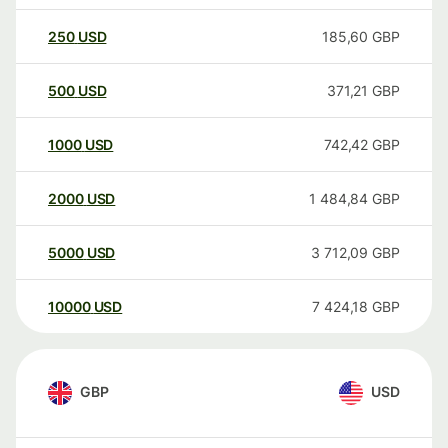
250
USD
185,60
GBP
500
USD
371,21
GBP
1000
USD
742,42
GBP
2000
USD
1 484,84
GBP
5000
USD
3 712,09
GBP
10000
USD
7 424,18
GBP
GBP
USD