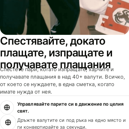
Спестявайте, докато
плащате, изпращате и
получавате плащания
Спестете пари, когато изпращате, харчите и
получавате плащания в над 40+ валути. Всичко,
от което се нуждаете, в една сметка, когато
имате нужда от нея.
Управлявайте парите си в движение по целия
свят.
Дръжте валутите си под ръка на едно място и
ги конвертирайте за секунди.