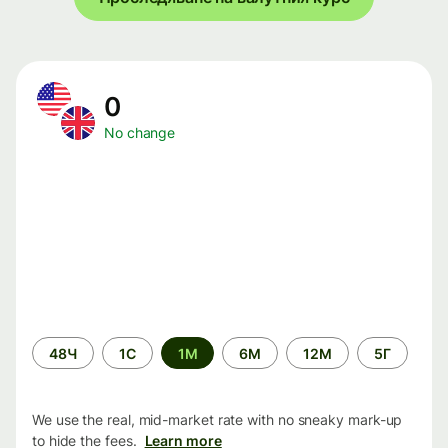
0
No change
Time
48Ч
1С
1М
6М
12М
5Г
period
We use the real, mid-market rate with no sneaky mark-up
to hide the fees.
Learn more