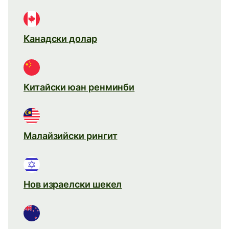
Канадски долар
Китайски юан ренминби
Малайзийски рингит
Нов израелски шекел