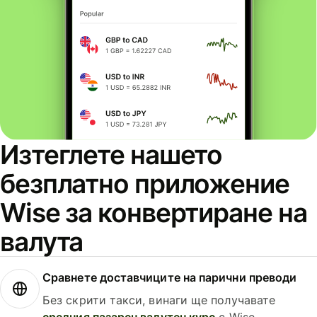
Изтеглете нашето
безплатно приложение
Wise за конвертиране на
валута
Сравнете доставчиците на парични преводи
Без скрити такси, винаги ще получавате
средния пазарен валутен курс
с Wise.