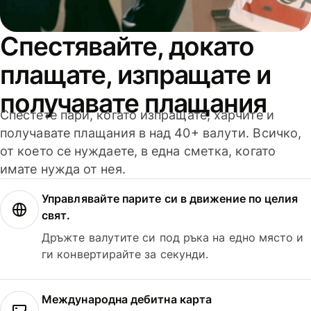
Спестявайте, докато
плащате, изпращате и
получавате плащания
Спестете пари, когато изпращате, харчите и
получавате плащания в над 40+ валути. Всичко,
от което се нуждаете, в една сметка, когато
имате нужда от нея.
Управлявайте парите си в движение по целия
свят.
Дръжте валутите си под ръка на едно място и
ги конвертирайте за секунди.
Международна дебитна карта