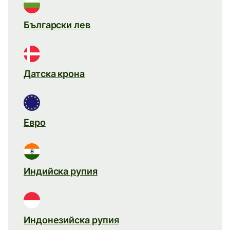
Български лев
Датска крона
Евро
Индийска рупия
Индонезийска рупия