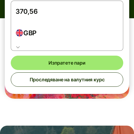
GBP
Изпратете пари
Проследяване на валутния курс