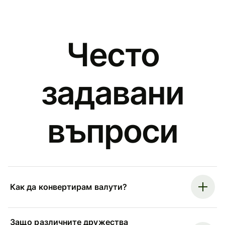
Често
задавани
въпроси
Как да конвертирам валути?
Защо различните дружества