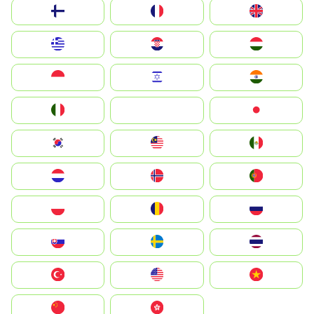
Suomi
France
United Kingdom
Greece
Hrvatska
Magyarország
Indonesia
Israel
India
Italia
JA
Japan
South Korea
Malay
Mexico
Nederland
Norge
Portugal
Polska
România
Россия
Slovensko
Ruoŧŧa
ไทย
Türkiye
United States
Vietnam
中国
中國香港特別行政區