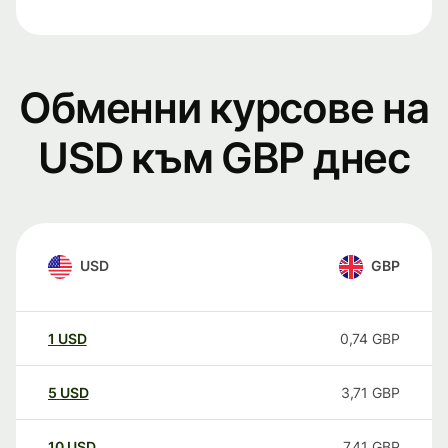
Обменни курсове на
USD към GBP днес
USD
GBP
1
USD
0,74
GBP
5
USD
3,71
GBP
10
USD
7,41
GBP