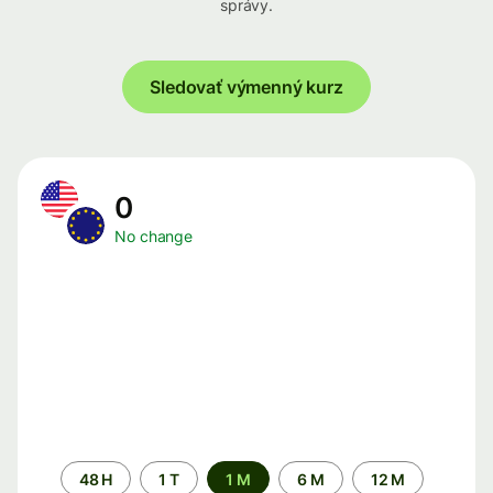
správy.
Sledovať výmenný kurz
0
No change
Time
48 H
1 T
1 M
6 M
12 M
period