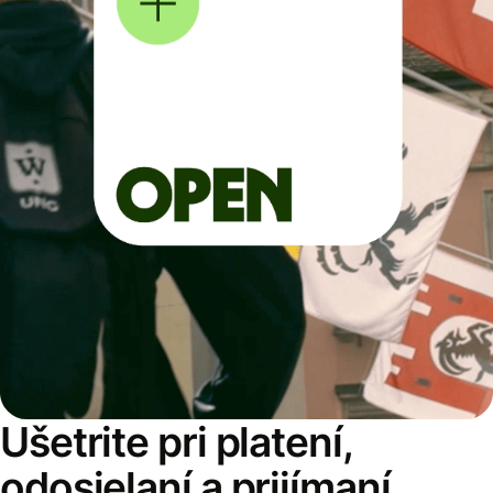
Ušetrite pri platení,
odosielaní a prijímaní