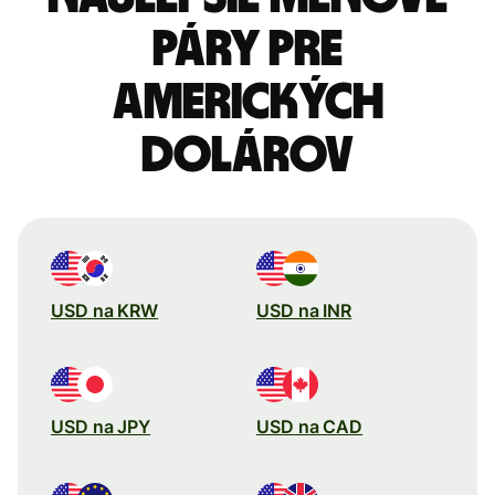
páry pre
Amerických
dolárov
USD na KRW
USD na INR
USD na JPY
USD na CAD