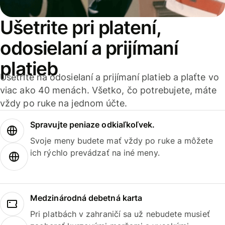
Ušetrite pri platení,
odosielaní a prijímaní
platieb
Ušetrite na odosielaní a prijímaní platieb a plaťte vo
viac ako 40 menách. Všetko, čo potrebujete, máte
vždy po ruke na jednom účte.
Spravujte peniaze odkiaľkoľvek.
Svoje meny budete mať vždy po ruke a môžete
ich rýchlo prevádzať na iné meny.
Medzinárodná debetná karta
Pri platbách v zahraničí sa už nebudete musieť