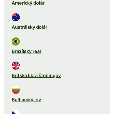
Americký dolár
Austrálsky dolár
Brazílsky real
Britská libra šterlingov
Bulharský lev