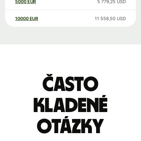
5000
EUR
5 779,25
USD
10000
EUR
11 558,50
USD
Často
kladené
otázky