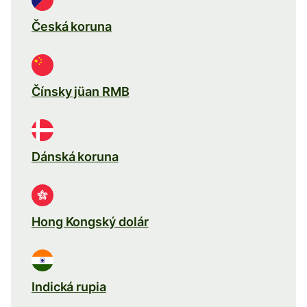
Česká koruna
Čínsky jüan RMB
Dánská koruna
Hong Kongský dolár
Indická rupia