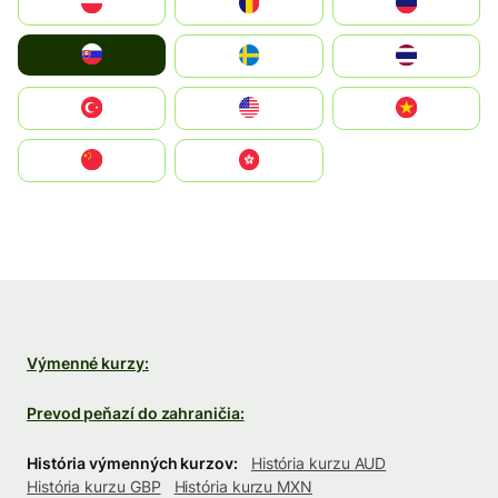
Polska
România
Россия
Slovensko
Ruoŧŧa
ไทย
Türkiye
United States
Vietnam
中国
中國香港特別行政區
Výmenné kurzy:
Prevod peňazí do zahraničia:
História výmenných kurzov:
História kurzu AUD
História kurzu GBP
História kurzu MXN