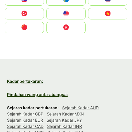
Türkiye
United States
Vietnam
中国
中國香港特別行政區
Kadar pertukaran:
Pindahan wang antarabangsa:
Sejarah kadar pertukaran:
Sejarah Kadar AUD
Sejarah Kadar GBP
Sejarah Kadar MXN
Sejarah Kadar EUR
Sejarah Kadar JPY
Sejarah Kadar CAD
Sejarah Kadar INR