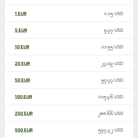
1
EUR
၁.၁၅
USD
5
EUR
၅.၇၇
USD
10
EUR
၁၁.၅၅
USD
20
EUR
၂၃.၀၉
USD
50
EUR
၅၇.၇၃
USD
100
EUR
၁၁၅.၄၆
USD
250
EUR
၂၈၈.၆၆
USD
500
EUR
၅၇၇.၃၂
USD