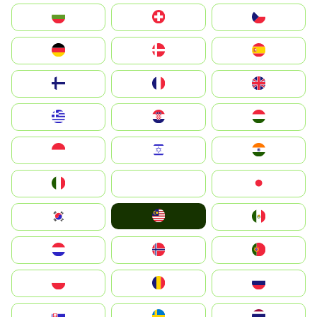
България
Switzerland
Czechia
Deutschland
Denmark
España
Suomi
France
United Kingdom
Greece
Hrvatska
Magyarország
Indonesia
Israel
India
Italia
JA
Japan
Malay
South Korea
Mexico
Nederland
Norge
Portugal
Polska
România
Россия
Slovensko
Ruoŧŧa
ไทย