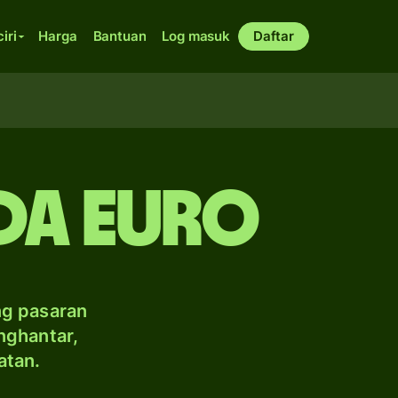
ciri
Harga
Bantuan
Log masuk
Daftar
da Euro
ng pasaran
nghantar,
atan.