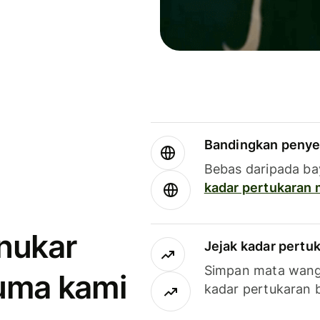
Bandingkan penye
Bebas daripada ba
kadar pertukaran
enukar
Jejak kadar pertu
Simpan mata wan
uma kami
kadar pertukaran 