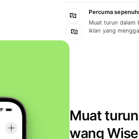
Percuma sepenuhny
Muat turun dalam 
iklan yang mengg
Muat turun
wang Wise