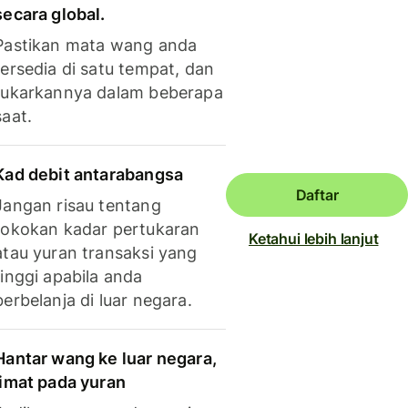
secara global.
Pastikan mata wang anda
tersedia di satu tempat, dan
tukarkannya dalam beberapa
saat.
Kad debit antarabangsa
Daftar
Jangan risau tentang
tokokan kadar pertukaran
Ketahui lebih lanjut
atau yuran transaksi yang
tinggi apabila anda
berbelanja di luar negara.
Hantar wang ke luar negara,
jimat pada yuran