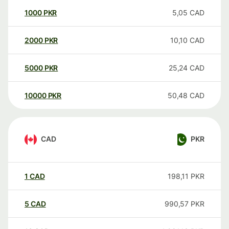
1000
PKR
5,05
CAD
2000
PKR
10,10
CAD
5000
PKR
25,24
CAD
10000
PKR
50,48
CAD
CAD
PKR
1
CAD
198,11
PKR
5
CAD
990,57
PKR