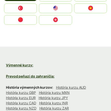
Türkiye
United States
Vietnam
中国
中國香港特別行政區
Výmenné kurzy:
Prevod peňazí do zahraničia:
História výmenných kurzov:
História kurzu AUD
História kurzu GBP
História kurzu MXN
História kurzu EUR
História kurzu JPY
História kurzu CAD
História kurzu INR
História kurzu NZD
História kurzu ZAR