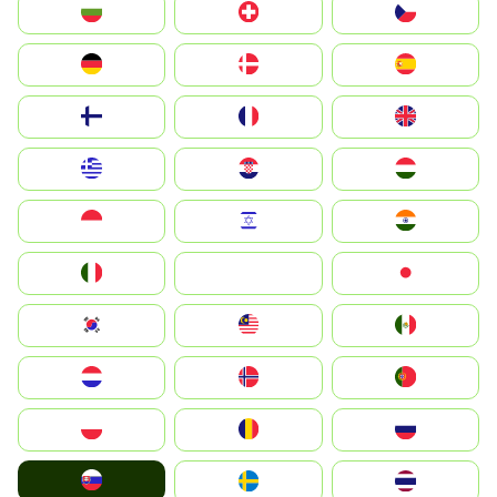
България
Switzerland
Czechia
Deutschland
Denmark
España
Suomi
France
United Kingdom
Greece
Hrvatska
Magyarország
Indonesia
Israel
India
Italia
JA
Japan
South Korea
Malay
Mexico
Nederland
Norge
Portugal
Polska
România
Россия
Slovensko
Ruoŧŧa
ไทย