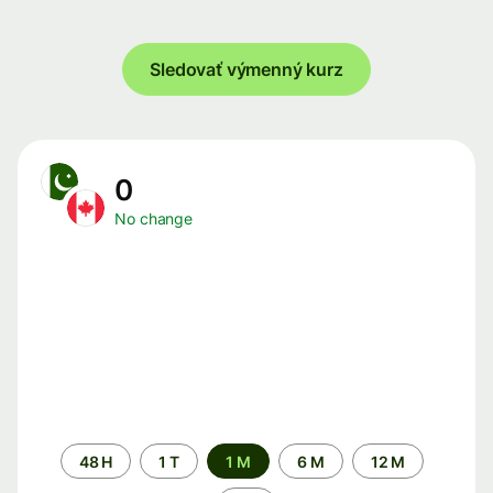
Sledovať výmenný kurz
0
No change
Time
48 H
1 T
1 M
6 M
12 M
period