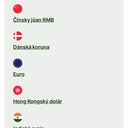
Čínsky jüan RMB
Dánská koruna
Euro
Hong Kongský dolár