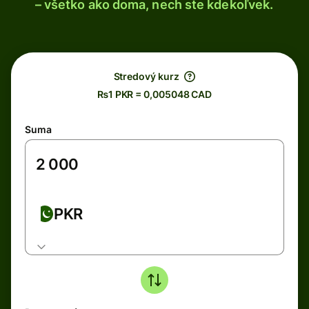
– všetko ako doma, nech ste kdekoľvek.
Stredový kurz
₨1 PKR = 0,005048 CAD
Suma
PKR