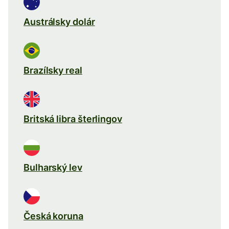
Austrálsky dolár
Brazílsky real
Britská libra šterlingov
Bulharský lev
Česká koruna