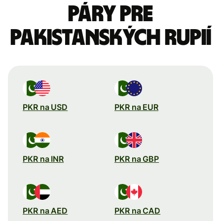
páry pre
Pakistanských rupií
PKR na USD
PKR na EUR
PKR na INR
PKR na GBP
PKR na AED
PKR na CAD