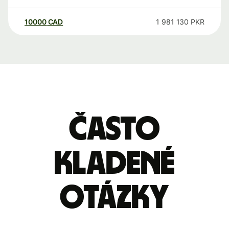
10000
CAD
1 981 130
PKR
Často
kladené
otázky