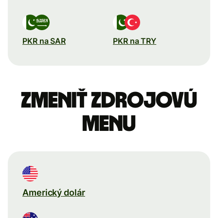
PKR na SAR
PKR na TRY
Zmeniť zdrojovú
menu
Americký dolár