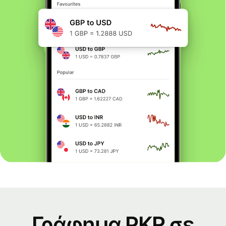
Γράφημα PKR σε