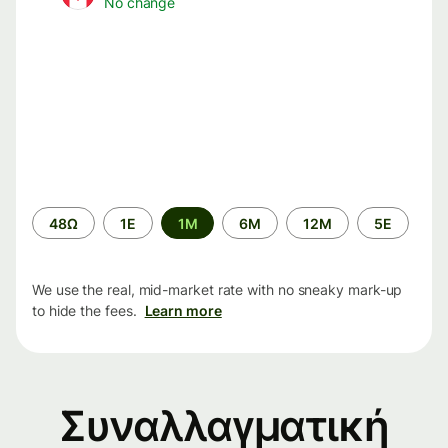
No change
Time
48Ω
1Ε
1M
6M
12M
5Ε
period
We use the real, mid-market rate with no sneaky mark-up
to hide the fees.
Learn more
Συναλλαγματική