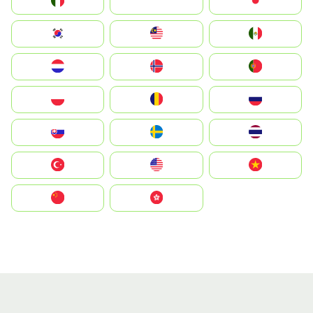
Italia
JA
Japan
South Korea
Malay
Mexico
Nederland
Norge
Portugal
Polska
România
Россия
Slovensko
Ruoŧŧa
ไทย
Türkiye
United States
Vietnam
中国
中國香港特別行政區