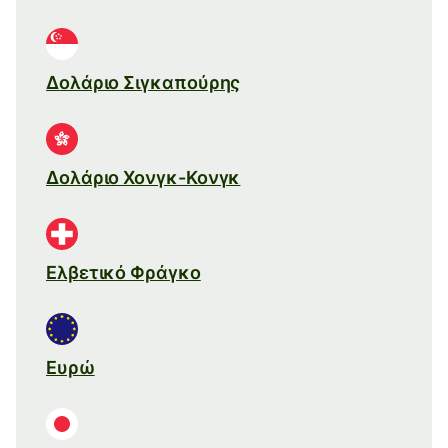
Δολάριο Σιγκαπούρης
Δολάριο Χονγκ-Κονγκ
Ελβετικό Φράγκο
Ευρώ