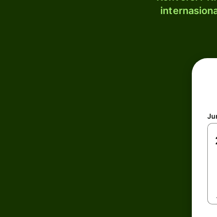
internasion
Ju