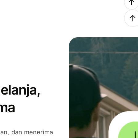
elanja,
ima
kan, dan menerima