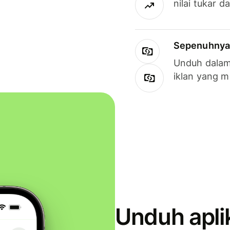
nilai tukar d
Sepenuhnya g
Unduh dalam 
iklan yang 
Unduh apli