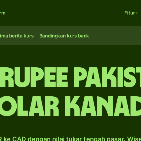
orm
Fitur
ima berita kurs
Bandingkan kurs bank
 rupee Pakis
olar Kana
 ke CAD dengan nilai tukar tengah pasar. Wis