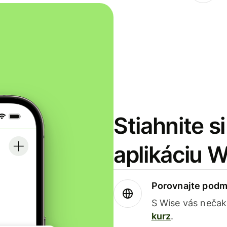
Stiahnite s
aplikáciu 
Porovnajte podm
S Wise vás nečak
kurz
.