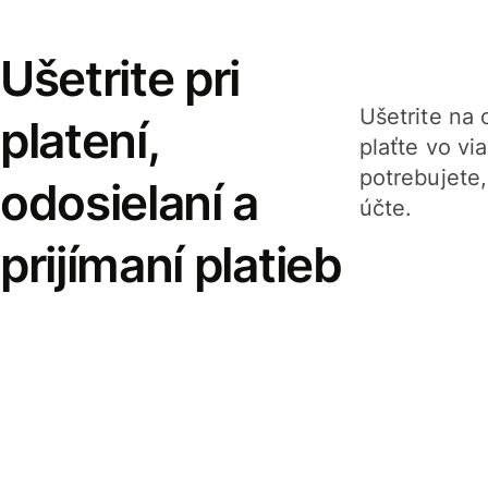
Ušetrite pri
Ušetrite na o
platení,
plaťte vo v
potrebujete
odosielaní a
účte.
prijímaní platieb