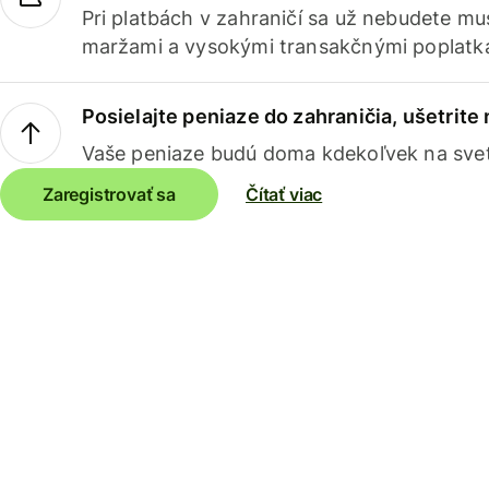
Pri platbách v zahraničí sa už nebudete m
maržami a vysokými transakčnými poplatk
Posielajte peniaze do zahraničia, ušetrite
Vaše peniaze budú doma kdekoľvek na sve
Zaregistrovať sa
Čítať viac