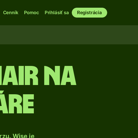
Cenník
Pomoc
Prihlásiť sa
Registrácia
nair na
áre
zu. Wise je