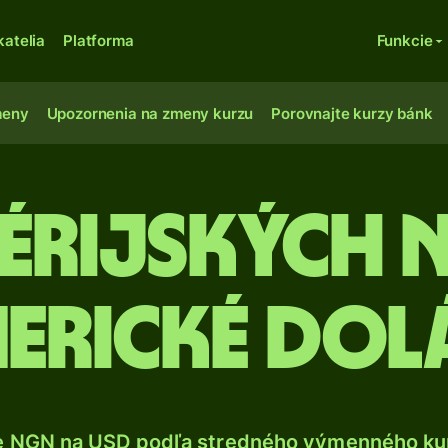
katelia
Platforma
Funkcie
meny
Upozornenia na zmeny kurzu
Porovnajte kurzy bánk
érijských 
erické dol
e NGN na USD podľa stredného výmenného kur