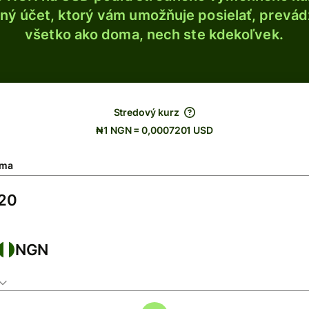
ý účet, ktorý vám umožňuje posielať, prevádza
všetko ako doma, nech ste kdekoľvek.
Stredový kurz
₦1 NGN = 0,0007201 USD
ma
NGN