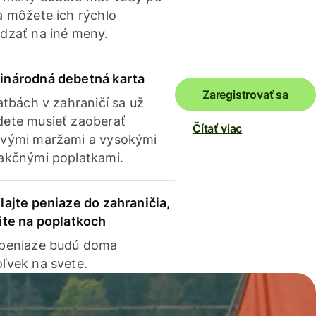
a môžete ich rýchlo
dzať na iné meny.
inárodná debetná karta
Zaregistrovať sa
latbách v zahraničí sa už
ete musieť zaoberať
Čítať viac
vými maržami a vysokými
akčnými poplatkami.
lajte peniaze do zahraničia,
ite na poplatkoch
 peniaze budú doma
ľvek na svete.