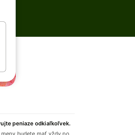
ujte peniaze odkiaľkoľvek.
 meny budete mať vždy po