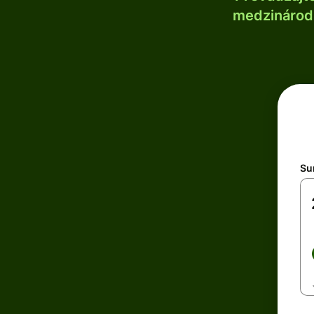
medzinárodn
Su