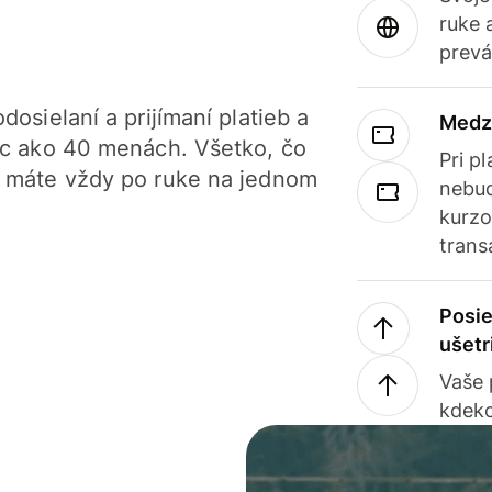
ruke 
prevá
dosielaní a prijímaní platieb a
Medz
iac ako 40 menách. Všetko, čo
Pri p
, máte vždy po ruke na jednom
nebud
kurzo
trans
Posie
ušetr
Vaše
kdeko