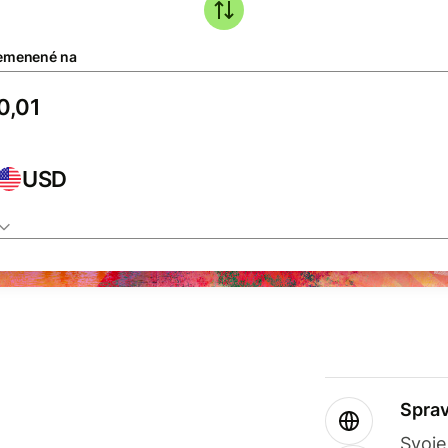
emenené na
USD
Sprav
Svoje