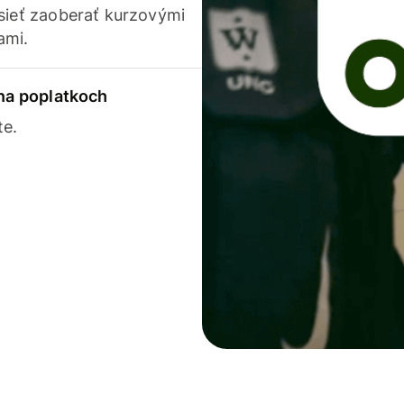
usieť zaoberať kurzovými
ami.
 na poplatkoch
te.